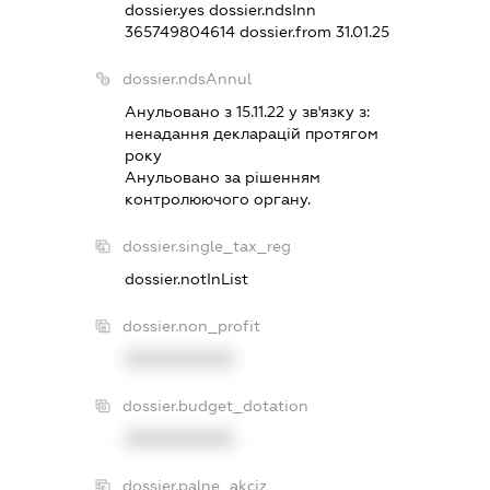
dossier.yes
dossier.ndsInn
365749804614
dossier.from 31.01.25
dossier.ndsAnnul
Анульовано з 15.11.22 у зв'язку з:
ненадання декларацiй протягом
року
Анульовано за рiшенням
контролюючого органу.
dossier.single_tax_reg
dossier.notInList
dossier.non_profit
XXXXXXXXXX
dossier.budget_dotation
XXXXXXXXXX
dossier.palne_akciz