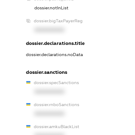
dossier.notInList
dossier.bigTaxPayerReg
XXXXXXXXXX
dossier.declarations.title
dossier.declarations.noData
dossier.sanctions
dossier.specSanctions
XXXXXXXXXX
dossier.rnboSanctions
XXXXXXXXXX
dossier.amkuBlackList