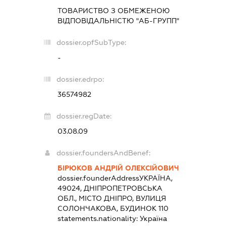
ТОВАРИСТВО З ОБМЕЖЕНОЮ
ВІДПОВІДАЛЬНІСТЮ "АБ-ГРУПП"
dossier.opfSubType:
-
dossier.edrpo:
36574982
dossier.regDate:
03.08.09
dossier.foundersAndBenef:
БІРЮКОВ АНДРІЙ ОЛЕКСІЙОВИЧ
dossier.founderAddress
УКРАЇНА,
49024, ДНІПРОПЕТРОВСЬКА
ОБЛ., МІСТО ДНІПРО, ВУЛИЦЯ
СОЛОНЧАКОВА, БУДИНОК 110
statements.nationality:
Україна