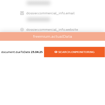
XXXXXXXXXX
dossier.commercial_info.email
XXXXXXXXXX
dossier.commercial_info.website
XXXXXXXXXX
freemium.actualData
dossier.commercial_info.activity
document.dueToDate
23.04.25
SEARCH.ONMONITORING
XXXXXXXXXX
freemium.exampleText_1
freemium.exampleText_2
freemium.anonymousPerSearch2
FREEMIUM.DETAILS
FREEMIUM.REGISTER