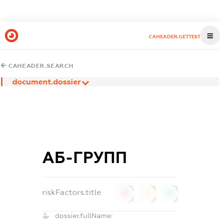
CAHEADER.GETTEST
CAHEADER.SEARCH
document.dossier
АБ-ГРУПП
riskFactors.title
0
0
0
dossier.fullName: