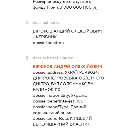
Розмір внеску до статутного
фонду (грн.):
3 000 000
(100 %)
dossier.heads:
БІРЮКОВ АНДРІЙ ОЛЕКСІЙОВИЧ
-
КЕРІВНИК
dossier.position -
dossier.beneficiaries:
БІРЮКОВ АНДРІЙ ОЛЕКСІЙОВИЧ
dossier.address:
УКРАЇНА, 49024,
ДНІПРОПЕТРОВСЬКА ОБЛ., МІСТО
ДНІПРО, ВУЛ.СОЛОНЧАКОВА,
БУДИНОК 110
dossier.nationality:
Україна
dossier.benefInterest:
100
dossier.benefType:
Прямий
вирішальний вплив
dossier.benefRole:
КІНЦЕВИЙ
БЕНЕФІЦІАРНИЙ ВЛАСНИК