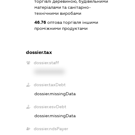
торгівлі деревиною, будівельними
матеріалами та санітарно-
технічними виробами
46.76
оптова торгівля іншими
проміжними продуктами
dossier.tax
dossier.staff
XXXXXXXXXX
dossier.taxDebt
dossier.missingData
dossier.esvDebt
dossier.missingData
dossier.ndsPayer