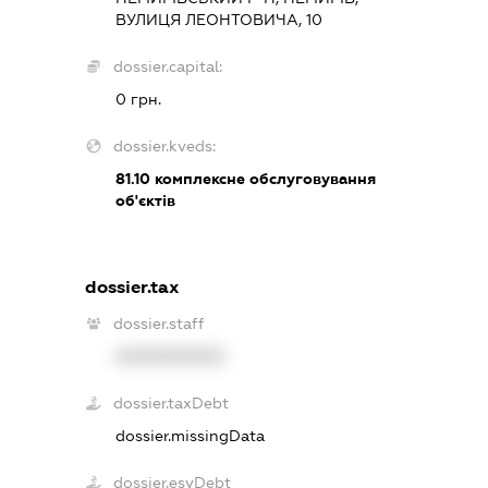
ВУЛИЦЯ ЛЕОНТОВИЧА, 10
dossier.capital:
0 грн.
dossier.kveds:
81.10
комплексне обслуговування
об'єктів
dossier.tax
dossier.staff
XXXXXXXXXX
dossier.taxDebt
dossier.missingData
dossier.esvDebt