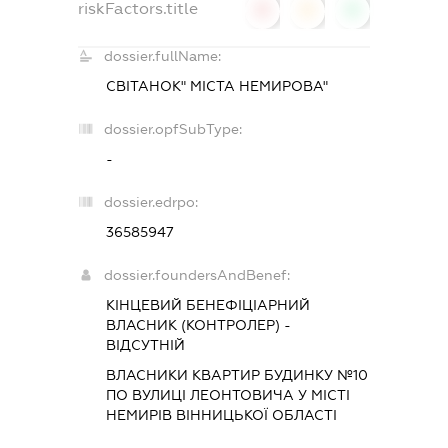
riskFactors.title
0
0
0
dossier.fullName:
СВІТАНОК" МІСТА НЕМИРОВА"
dossier.opfSubType:
-
dossier.edrpo:
36585947
dossier.foundersAndBenef:
КІНЦЕВИЙ БЕНЕФІЦІАРНИЙ
ВЛАСНИК (КОНТРОЛЕР) -
ВІДСУТНІЙ
ВЛАСНИКИ КВАРТИР БУДИНКУ №10
ПО ВУЛИЦІ ЛЕОНТОВИЧА У МІСТІ
НЕМИРІВ ВІННИЦЬКОЇ ОБЛАСТІ