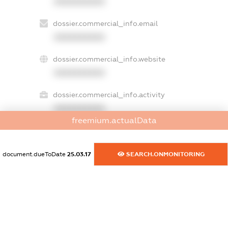
XXXXXXXXXX
dossier.commercial_info.email
XXXXXXXXXX
dossier.commercial_info.website
XXXXXXXXXX
dossier.commercial_info.activity
XXXXXXXXXX
freemium.actualData
freemium.exampleText_1
document.dueToDate
25.03.17
SEARCH.ONMONITORING
freemium.exampleText_2
freemium.anonymousPerSearch2
FREEMIUM.DETAILS
FREEMIUM.REGISTER