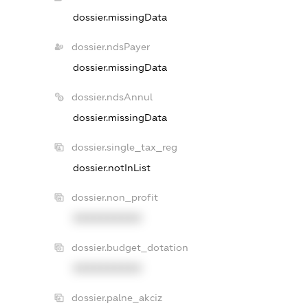
dossier.missingData
dossier.ndsPayer
dossier.missingData
dossier.ndsAnnul
dossier.missingData
dossier.single_tax_reg
dossier.notInList
dossier.non_profit
XXXXXXXXXX
dossier.budget_dotation
XXXXXXXXXX
dossier.palne_akciz