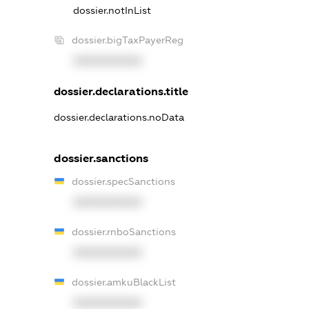
dossier.notInList
dossier.bigTaxPayerReg
XXXXXXXXXX
dossier.declarations.title
dossier.declarations.noData
dossier.sanctions
dossier.specSanctions
XXXXXXXXXX
dossier.rnboSanctions
XXXXXXXXXX
dossier.amkuBlackList
XXXXXXXXXX