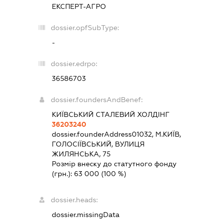
ЕКСПЕРТ-АГРО
dossier.opfSubType:
-
dossier.edrpo:
36586703
dossier.foundersAndBenef:
КИЇВСЬКИЙ СТАЛЕВИЙ ХОЛДІНГ
36203240
dossier.founderAddress
01032, М.КИЇВ,
ГОЛОСІЇВСЬКИЙ, ВУЛИЦЯ
ЖИЛЯНСЬКА, 75
Розмір внеску до статутного фонду
(грн.):
63 000
(100 %)
dossier.heads:
dossier.missingData