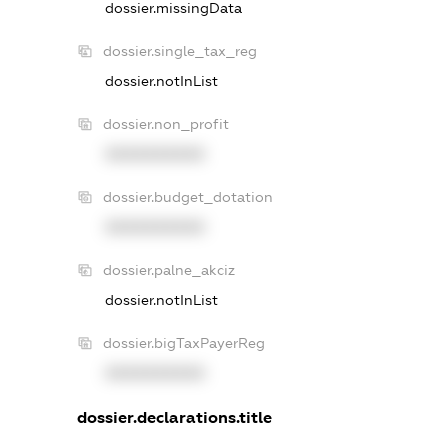
dossier.missingData
dossier.single_tax_reg
dossier.notInList
dossier.non_profit
XXXXXXXXXX
dossier.budget_dotation
XXXXXXXXXX
dossier.palne_akciz
dossier.notInList
dossier.bigTaxPayerReg
XXXXXXXXXX
dossier.declarations.title