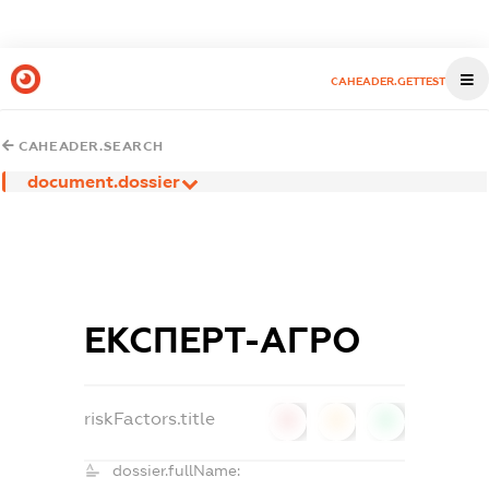
CAHEADER.GETTEST
CAHEADER.SEARCH
document.dossier
ЕКСПЕРТ-АГРО
riskFactors.title
0
0
0
dossier.fullName: