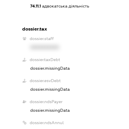
74.11.1
адвокатська діяльність
dossier.tax
dossier.staff
XXXXXXXXXX
dossier.taxDebt
dossier.missingData
dossier.esvDebt
dossier.missingData
dossier.ndsPayer
dossier.missingData
dossier.ndsAnnul