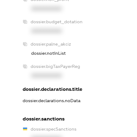
XXXXXXXXXX
dossier.budget_dotation
XXXXXXXXXX
dossier.palne_akciz
dossier.notInList
dossier.bigTaxPayerReg
XXXXXXXXXX
dossier.declarations.title
dossier.declarations.noData
dossier.sanctions
dossier.specSanctions