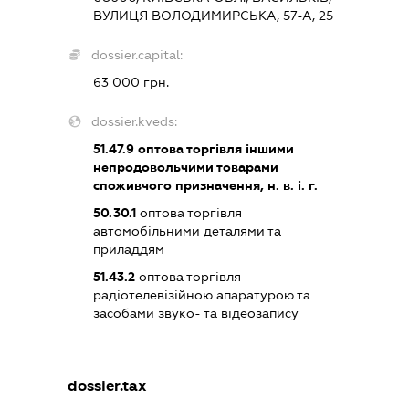
ВУЛИЦЯ ВОЛОДИМИРСЬКА, 57-А, 25
dossier.capital:
63 000 грн.
dossier.kveds:
51.47.9
оптова торгівля іншими
непродовольчими товарами
споживчого призначення, н. в. і. г.
50.30.1
оптова торгівля
автомобільними деталями та
приладдям
51.43.2
оптова торгівля
радіотелевізійною апаратурою та
засобами звуко- та відеозапису
dossier.tax