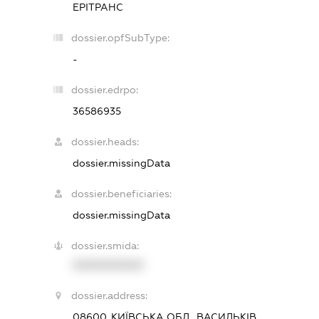
ЕРІТРАНС
dossier.opfSubType:
-
dossier.edrpo:
36586935
dossier.heads:
dossier.missingData
dossier.beneficiaries:
dossier.missingData
dossier.smida:
XXXXXXXXXX
dossier.address:
08600, КИЇВСЬКА ОБЛ., ВАСИЛЬКІВ,