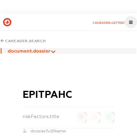
CAHEADER.GETTEST
CAHEADER.SEARCH
document.dossier
ЕРІТРАНС
riskFactors.title
0
0
0
dossier.fullName: