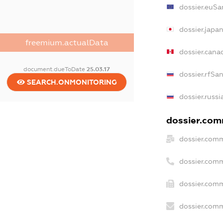
dossier.euSa
dossier.japa
freemium.actualData
dossier.can
document.dueToDate
25.03.17
dossier.rfSa
SEARCH.ONMONITORING
dossier.russi
dossier.comm
dossier.comm
dossier.com
dossier.comm
dossier.comm