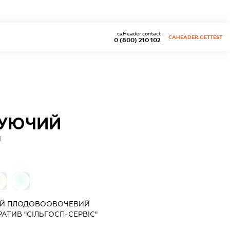
caHeader.contact
CAHEADER.GETTEST
0 (800) 210 102
ВУЮЧИЙ
"
0
0
ИЙ ПЛОДОВООВОЧЕВИЙ
ТИВ "СІЛЬГОСП-СЕРВІС"