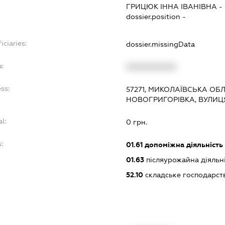
ГРИЦЮК ІННА ІВАНІВНА
-
dossier.position -
iciaries:
dossier.missingData
a:
XXXXXXXXXX
ss:
57271, МИКОЛАЇВСЬКА ОБЛ.
НОВОГРИГОРІВКА, ВУЛИЦ
l:
0 грн.
:
01.61
допоміжна діяльність
01.63
післяурожайна діяльн
52.10
складське господарст