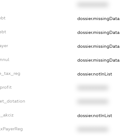
XXXXXXXXXX
ebt
dossier.missingData
ebt
dossier.missingData
ayer
dossier.missingData
Annul
dossier.missingData
le_tax_reg
dossier.notInList
profit
XXXXXXXXXX
get_dotation
XXXXXXXXXX
e_akciz
dossier.notInList
TaxPayerReg
XXXXXXXXXX