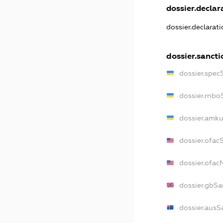
dossier.declara
dossier.declarat
dossier.sancti
dossier.spec
dossier.rnbo
dossier.amku
dossier.ofac
dossier.ofa
dossier.gbSa
dossier.ausS