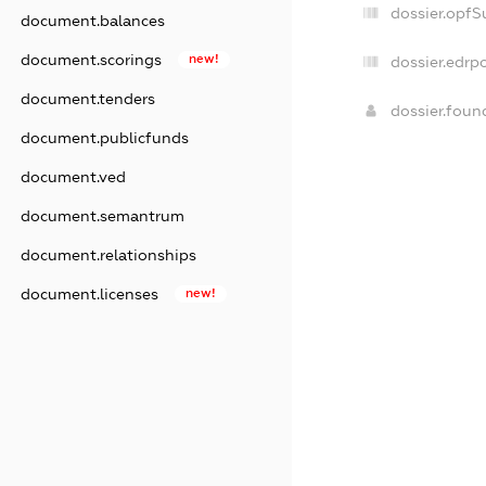
dossier.opfS
document.balances
document.scorings
new!
dossier.edrpo
document.tenders
dossier.fou
document.publicfunds
document.ved
document.semantrum
document.relationships
document.licenses
new!