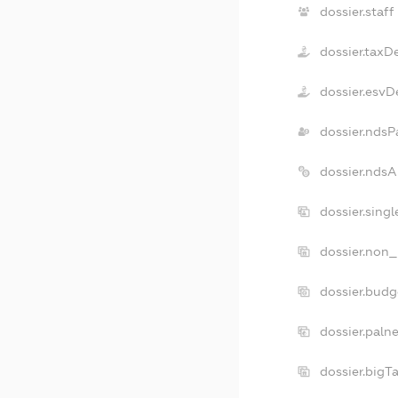
dossier.staff
dossier.taxD
dossier.esvD
dossier.ndsP
dossier.nds
dossier.sing
dossier.non_
dossier.bud
dossier.paln
dossier.big