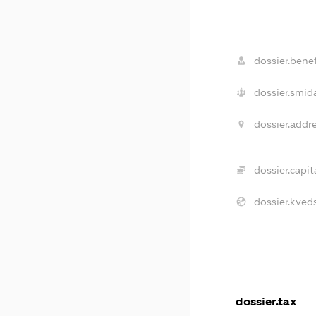
dossier.benef
dossier.smid
dossier.addre
dossier.capita
dossier.kveds
dossier.tax