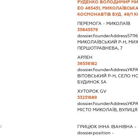
РУДЕНКО ВОЛОДИМИР МИК
ЕО 465451, МИКОЛАЇВСЬКА
КОСМОНАВТІВ БУД. 49/1 КО
ПЕРЕМОГА - МИКОЛАЇВ
35845579
dossier.founderAddress
5711
МИКОЛАЇВСЬКИЙ Р-Н, МИ
ПЕРШОТРАВНЕВА, 7
АРЛЕН
36536182
dossier.founderAddress
УКРА
ВІТОВСЬКИЙ Р-Н, СЕЛО НО
БУДИНОК 5А
ХУТОРОК GV
33231689
dossier.founderAddress
УКРА
МІСТО МИКОЛАЇВ, ВУЛИЦЯ 
s:
ГРИЦЮК ІННА ІВАНІВНА
-
dossier.position -