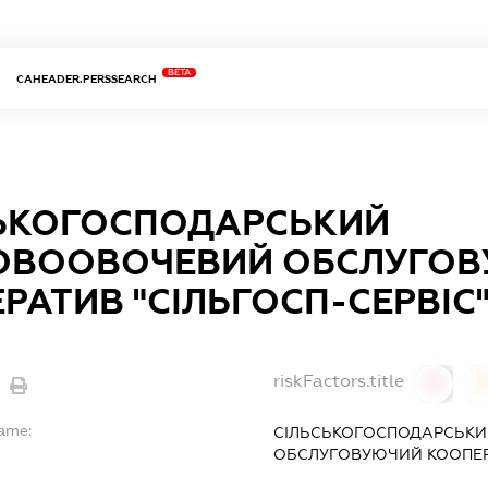
BETA
CAHEADER.PERSSEARCH
ЬКОГОСПОДАРСЬКИЙ
ОВООВОЧЕВИЙ ОБСЛУГО
РАТИВ "СІЛЬГОСП-СЕРВІС
riskFactors.title
0
Name:
СІЛЬСЬКОГОСПОДАРСЬК
ОБСЛУГОВУЮЧИЙ КООПЕРА