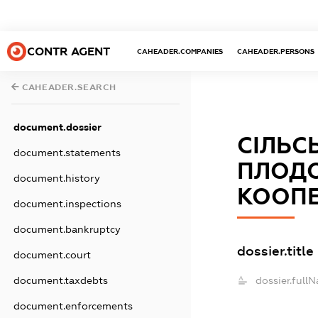
CONTR AGENT
CAHEADER.COMPANIES
CAHEADER.PERSONS
CAHEADER.SEARCH
document.dossier
СІЛЬС
document.statements
ПЛОД
document.history
КООПЕ
document.inspections
document.bankruptcy
dossier.title
document.court
dossier.full
document.taxdebts
document.enforcements