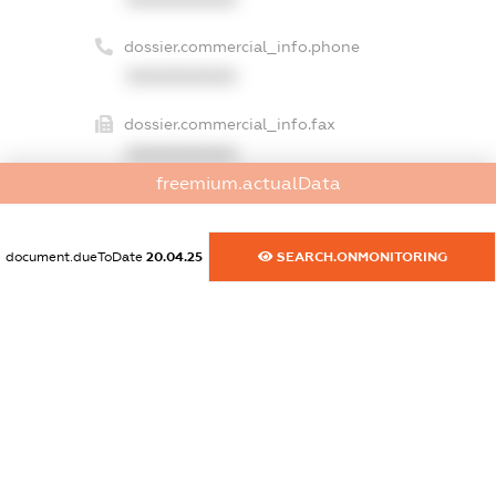
dossier.commercial_info.phone
XXXXXXXXXX
dossier.commercial_info.fax
XXXXXXXXXX
freemium.actualData
dossier.commercial_info.email
XXXXXXXXXX
document.dueToDate
20.04.25
SEARCH.ONMONITORING
dossier.commercial_info.website
XXXXXXXXXX
dossier.commercial_info.activity
XXXXXXXXXX
freemium.exampleText_1