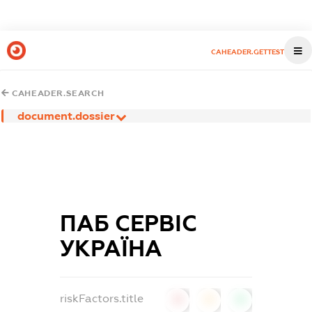
CAHEADER.GETTEST
CAHEADER.SEARCH
document.dossier
ПАБ СЕРВІС
УКРАЇНА
riskFactors.title
0
0
0