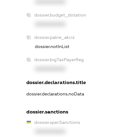
XXXXXXXXXX
dossier.budget_dotation
XXXXXXXXXX
dossier.palne_akciz
dossier.notInList
dossier.bigTaxPayerReg
XXXXXXXXXX
dossier.declarations.title
dossier.declarations.noData
dossier.sanctions
dossier.specSanctions
XXXXXXXXXX