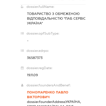
dossier.fullName:
ТОВАРИСТВО З ОБМЕЖЕНОЮ
ВІДПОВІДАЛЬНІСТЮ "ПАБ СЕРВІС
УКРАЇНА"
dossier.opfSubType:
-
dossier.edrpo:
36587373
dossier.regDate:
19.11.09
dossier.foundersAndBenef:
ПОНОМАРЕНКО ПАВЛО
ВІКТОРОВИЧ
dossier.founderAddress
УКРАЇНА,