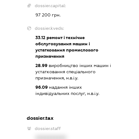
dossier.capital:
97 200 грн.
dossier.kveds:
33.12
ремонт і технічне
обслуговування машин і
устатковання промислового
призначення
28.99
виробництво інших машин і
устатковання спеціального
призначення, н.в.і.у.
96.09
надання інших
індивідуальних послуг, н.в.і.у.
dossier.tax
dossier.staff
XXXXXXXXXX