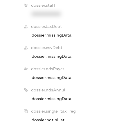
dossier.staff
XXXXXXXXXX
dossier.taxDebt
dossier.missingData
dossier.esvDebt
dossier.missingData
dossier.ndsPayer
dossier.missingData
dossier.ndsAnnul
dossier.missingData
dossier.single_tax_reg
dossier.notInList