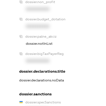
dossier.non_profit
XXXXXXXXXX
dossier.budget_dotation
XXXXXXXXXX
dossier.palne_akciz
dossier.notInList
dossier.bigTaxPayerReg
XXXXXXXXXX
dossier.declarations.title
dossier.declarations.noData
dossier.sanctions
dossier.specSanctions