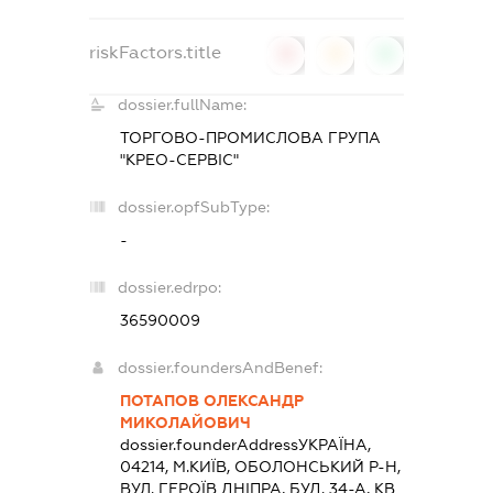
riskFactors.title
0
0
0
dossier.fullName:
ТОРГОВО-ПРОМИСЛОВА ГРУПА
"КРЕО-СЕРВІС"
dossier.opfSubType:
-
dossier.edrpo:
36590009
dossier.foundersAndBenef:
ПОТАПОВ ОЛЕКСАНДР
МИКОЛАЙОВИЧ
dossier.founderAddress
УКРАЇНА,
04214, М.КИЇВ, ОБОЛОНСЬКИЙ Р-Н,
ВУЛ. ГЕРОЇВ ДНІПРА, БУД. 34-А, КВ