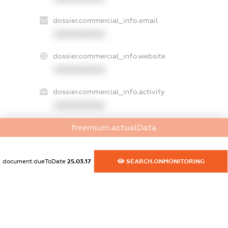
dossier.commercial_info.email
XXXXXXXXXX
dossier.commercial_info.website
XXXXXXXXXX
dossier.commercial_info.activity
XXXXXXXXXX
freemium.actualData
freemium.exampleText_1
freemium.exampleText_2
document.dueToDate
25.03.17
SEARCH.ONMONITORING
freemium.anonymousPerSearch2
FREEMIUM.DETAILS
FREEMIUM.REGISTER