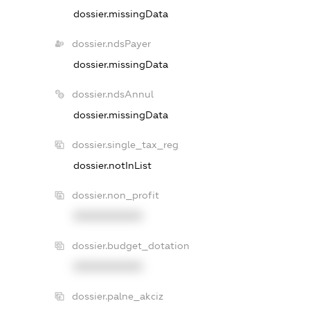
dossier.missingData
dossier.ndsPayer
dossier.missingData
dossier.ndsAnnul
dossier.missingData
dossier.single_tax_reg
dossier.notInList
dossier.non_profit
XXXXXXXXXX
dossier.budget_dotation
XXXXXXXXXX
dossier.palne_akciz