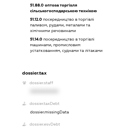
51.88.0
оптова торгівля
сільськогосподарською технікою
51.12.0
посередництво в торгівлі
паливом, рудами, металами та
хімічними речовинами
51.14.0
посередництво в торгівлі
машинами, промисловим
устаткованням, суднами та літаками
dossier.tax
dossier.staff
XXXXXXXXXX
dossier.taxDebt
dossier.missingData
dossier.esvDebt