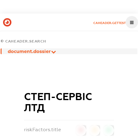
CAHEADER.GETTEST
CAHEADER.SEARCH
document.dossier
СТЕП-СЕРВІС
ЛТД
riskFactors.title
0
0
0