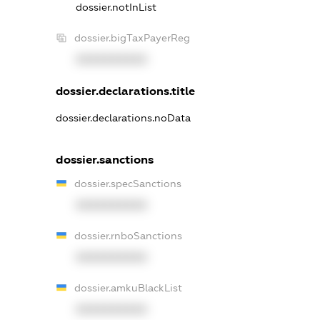
dossier.notInList
dossier.bigTaxPayerReg
XXXXXXXXXX
dossier.declarations.title
dossier.declarations.noData
dossier.sanctions
dossier.specSanctions
XXXXXXXXXX
dossier.rnboSanctions
XXXXXXXXXX
dossier.amkuBlackList
XXXXXXXXXX