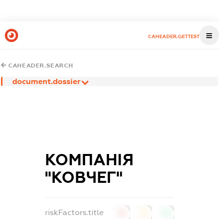
CAHEADER.GETTEST
CAHEADER.SEARCH
document.dossier
КОМПАНІЯ
"КОВЧЕГ"
riskFactors.title
0
0
0