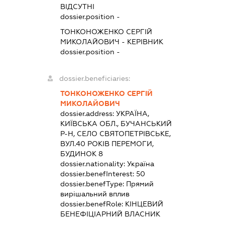
ВІДСУТНІ
dossier.position -
ТОНКОНОЖЕНКО СЕРГІЙ
МИКОЛАЙОВИЧ
-
КЕРІВНИК
dossier.position -
dossier.beneficiaries:
ТОНКОНОЖЕНКО СЕРГІЙ
МИКОЛАЙОВИЧ
dossier.address:
УКРАЇНА,
КИЇВСЬКА ОБЛ., БУЧАНСЬКИЙ
Р-Н, СЕЛО СВЯТОПЕТРІВСЬКЕ,
ВУЛ.40 РОКІВ ПЕРЕМОГИ,
БУДИНОК 8
dossier.nationality:
Україна
dossier.benefInterest:
50
dossier.benefType:
Прямий
вирішальний вплив
dossier.benefRole:
КІНЦЕВИЙ
БЕНЕФІЦІАРНИЙ ВЛАСНИК