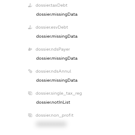
dossier.taxDebt
dossier.missingData
dossier.esvDebt
dossier.missingData
dossier.ndsPayer
dossier.missingData
dossier.ndsAnnul
dossier.missingData
dossier.single_tax_reg
dossier.notInList
dossier.non_profit
XXXXXXXXXX