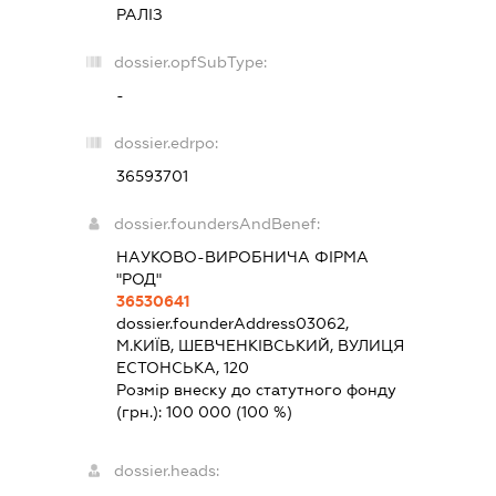
РАЛІЗ
dossier.opfSubType:
-
dossier.edrpo:
36593701
dossier.foundersAndBenef:
НАУКОВО-ВИРОБНИЧА ФІРМА
"РОД"
36530641
dossier.founderAddress
03062,
М.КИЇВ, ШЕВЧЕНКІВСЬКИЙ, ВУЛИЦЯ
ЕСТОНСЬКА, 120
Розмір внеску до статутного фонду
(грн.):
100 000
(100 %)
dossier.heads: