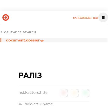
CAHEADER.GETTEST
CAHEADER.SEARCH
document.dossier
РАЛІЗ
riskFactors.title
0
0
0
dossier.fullName: