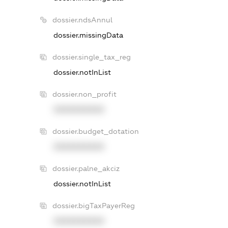
dossier.ndsAnnul
dossier.missingData
dossier.single_tax_reg
dossier.notInList
dossier.non_profit
XXXXXXXXXX
dossier.budget_dotation
XXXXXXXXXX
dossier.palne_akciz
dossier.notInList
dossier.bigTaxPayerReg
XXXXXXXXXX