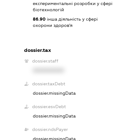
експериментальні розробки у сфері
біотехнологій
86.90
інша діяльність у сфері
охорони здоров'я
dossier.tax
dossier.staff
XXXXXXXXXX
dossier.taxDebt
dossier.missingData
dossier.esvDebt
dossier.missingData
dossier.ndsPayer
dossier.missingData