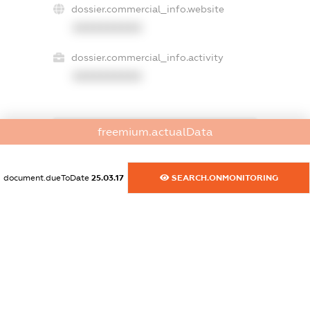
dossier.commercial_info.website
XXXXXXXXXX
dossier.commercial_info.activity
XXXXXXXXXX
freemium.actualData
freemium.exampleText_1
freemium.exampleText_2
freemium.anonymousPerSearch2
document.dueToDate
25.03.17
SEARCH.ONMONITORING
FREEMIUM.DETAILS
FREEMIUM.REGISTER