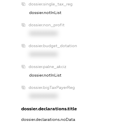
dossier.single_tax_reg
dossier.notInList
dossier.non_profit
XXXXXXXXXX
dossier.budget_dotation
XXXXXXXXXX
dossier.palne_akciz
dossier.notInList
dossier.bigTaxPayerReg
XXXXXXXXXX
dossier.declarations.title
dossier.declarations.noData