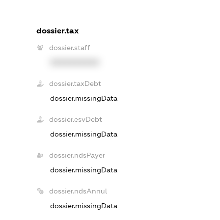
dossier.tax
dossier.staff
XXXXXXXXXX
dossier.taxDebt
dossier.missingData
dossier.esvDebt
dossier.missingData
dossier.ndsPayer
dossier.missingData
dossier.ndsAnnul
dossier.missingData