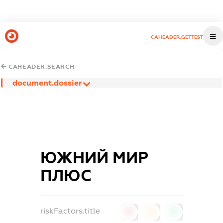
CAHEADER.GETTEST
CAHEADER.SEARCH
document.dossier
ЮЖНИЙ МИР
ПЛЮС
riskFactors.title
0
0
0