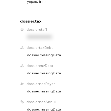
управління
dossier.tax
dossier.staff
XXXXXXXXXX
dossier.taxDebt
dossier.missingData
dossier.esvDebt
dossier.missingData
dossier.ndsPayer
dossier.missingData
dossier.ndsAnnul
dossier.missingData