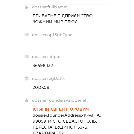
dossier.fullName:
ПРИВАТНЕ ПІДПРИЄМСТВО
"ЮЖНИЙ МИР ПЛЮС"
dossier.opfSubType:
-
dossier.edrpo:
36598432
dossier.regDate:
20.07.09
dossier.foundersAndBenef:
ІСТЯГІН ЄВГЕН ІГОРОВИЧ
dossier.founderAddress
УКРАЇНА,
99059, МІСТО СЕВАСТОПОЛЬ,
Г.БРЕСТА, БУДИНОК 53-Б,
КВАРТИРА 162