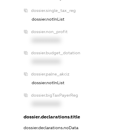
dossier.single_tax_reg
dossier.notInList
dossier.non_profit
XXXXXXXXXX
dossier.budget_dotation
XXXXXXXXXX
dossier.palne_akciz
dossier.notInList
dossier.bigTaxPayerReg
XXXXXXXXXX
dossier.declarations.title
dossier.declarations.noData