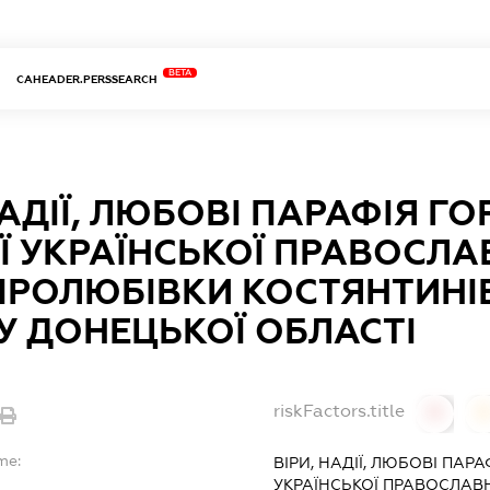
BETA
CAHEADER.PERSSEARCH
НАДІЇ, ЛЮБОВІ ПАРАФІЯ ГО
Ї УКРАЇНСЬКОЇ ПРАВОСЛА
ВІРОЛЮБІВКИ КОСТЯНТИН
У ДОНЕЦЬКОЇ ОБЛАСТІ
riskFactors.title
0
0
me:
ВІРИ, НАДІЇ, ЛЮБОВІ ПАРА
УКРАЇНСЬКОЇ ПРАВОСЛАВ