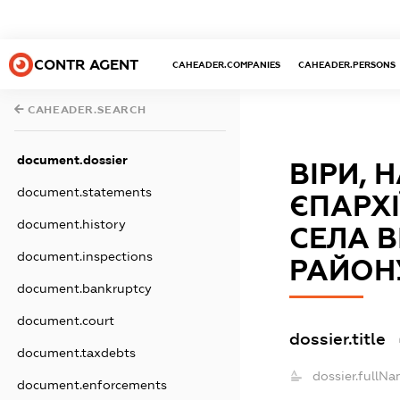
CONTR AGENT
CAHEADER.COMPANIES
CAHEADER.PERSONS
CAHEADER.SEARCH
document.dossier
ВІРИ, 
document.statements
ЄПАРХІ
document.history
СЕЛА 
document.inspections
РАЙОН
document.bankruptcy
document.court
dossier.title
document.taxdebts
dossier.fullNa
document.enforcements