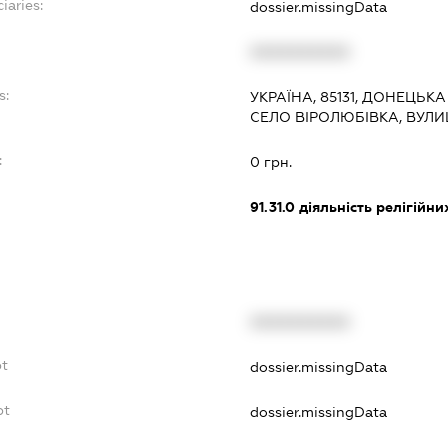
iaries:
dossier.missingData
XXXXXXXXXX
s:
УКРАЇНА, 85131, ДОНЕЦЬК
СЕЛО ВІРОЛЮБІВКА, ВУЛИ
:
0 грн.
91.31.0
діяльність релігійни
XXXXXXXXXX
bt
dossier.missingData
bt
dossier.missingData