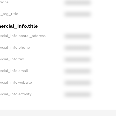
tions
XXXXXXXXXX
n_reg_title
XXXXXXXXXX
rcial_info.title
rcial_info.postal_address
XXXXXXXXXX
rcial_info.phone
XXXXXXXXXX
rcial_info.fax
XXXXXXXXXX
rcial_info.email
XXXXXXXXXX
rcial_info.website
XXXXXXXXXX
cial_info.activity
XXXXXXXXXX