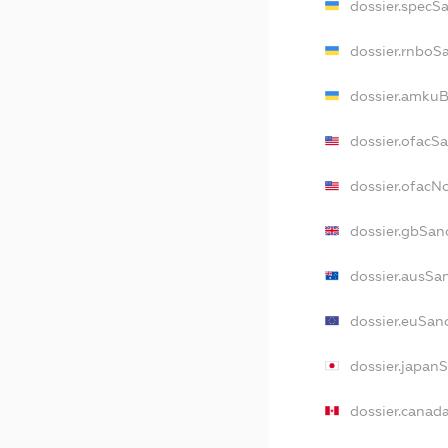
dossier.specS
dossier.rnboS
dossier.amkuB
dossier.ofacS
dossier.ofac
dossier.gbSan
dossier.ausSa
dossier.euSan
dossier.japan
dossier.canad