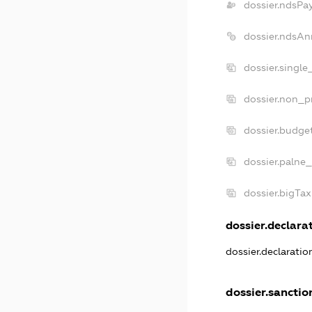
dossier.ndsPa
dossier.ndsAn
dossier.singl
dossier.non_p
dossier.budge
dossier.palne_
dossier.bigTa
dossier.declarat
dossier.declarati
dossier.sanctio