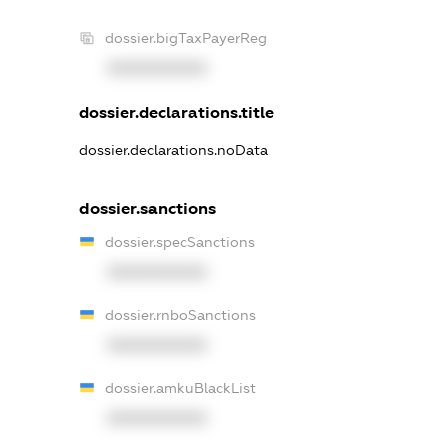
dossier.bigTaxPayerReg
XXXXXXXXXX
dossier.declarations.title
dossier.declarations.noData
dossier.sanctions
dossier.specSanctions
XXXXXXXXXX
dossier.rnboSanctions
XXXXXXXXXX
dossier.amkuBlackList
XXXXXXXXXX