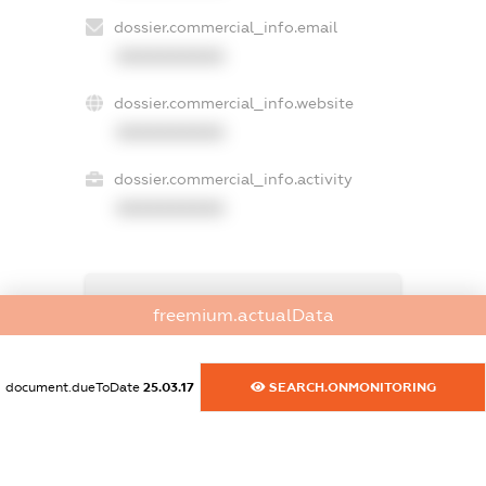
dossier.commercial_info.email
XXXXXXXXXX
dossier.commercial_info.website
XXXXXXXXXX
dossier.commercial_info.activity
XXXXXXXXXX
freemium.exampleText_1
freemium.actualData
freemium.exampleText_2
freemium.anonymousPerSearch2
FREEMIUM.DETAILS
document.dueToDate
25.03.17
SEARCH.ONMONITORING
FREEMIUM.REGISTER