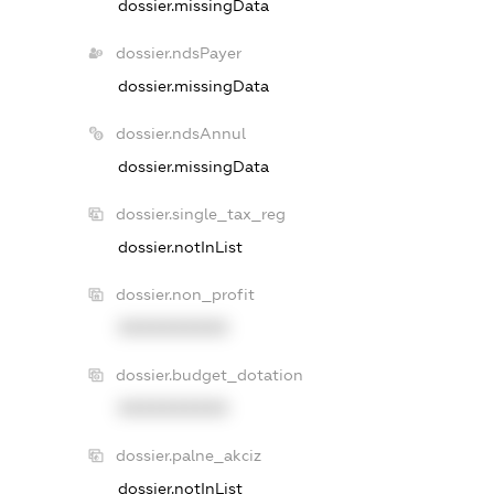
dossier.missingData
dossier.ndsPayer
dossier.missingData
dossier.ndsAnnul
dossier.missingData
dossier.single_tax_reg
dossier.notInList
dossier.non_profit
XXXXXXXXXX
dossier.budget_dotation
XXXXXXXXXX
dossier.palne_akciz
dossier.notInList