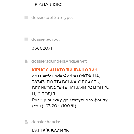
ТРІАДА ЛЮКС
dossier.opfSubType:
-
dossier.edrpo:
36602071
dossier.foundersAndBenef:
КІРНОС АНАТОЛІЙ ІВАНОВИЧ
dossier.founderAddress
УКРАЇНА,
38343, ПОЛТАВСЬКА ОБЛАСТЬ,
ВЕЛИКОБАГАЧАНСЬКИЙ РАЙОН Р-
Н, С.ПОДІЛ
Розмір внеску до статутного фонду
(грн.):
63 204
(100 %)
dossier.heads:
КАЩЄЇВ ВАСИЛЬ