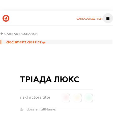
CAHEADER.GETTEST
CAHEADER.SEARCH
document.dossier
ТРІАДА ЛЮКС
riskFactors.title
0
0
0
dossier.fullName: