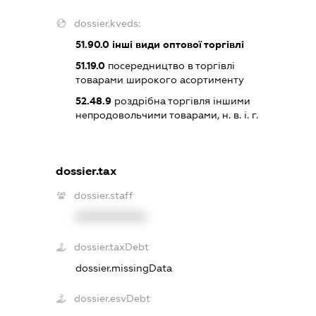
dossier.kveds:
51.90.0
інші види оптової торгівлі
51.19.0
посередництво в торгівлі
товарами широкого асортименту
52.48.9
роздрібна торгівля іншими
непродовольчими товарами, н. в. і. г.
dossier.tax
dossier.staff
XXXXXXXXXX
dossier.taxDebt
dossier.missingData
dossier.esvDebt