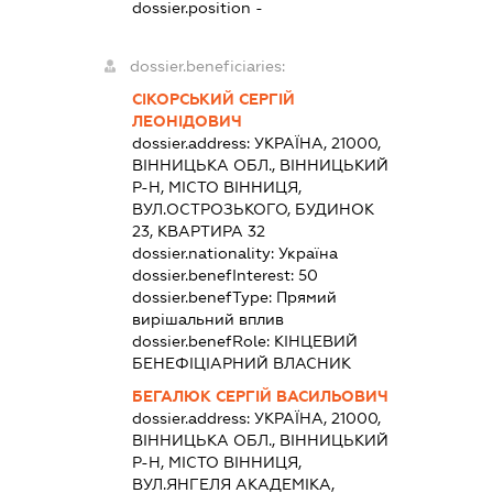
dossier.position -
dossier.beneficiaries:
СІКОРСЬКИЙ СЕРГІЙ
ЛЕОНІДОВИЧ
dossier.address:
УКРАЇНА, 21000,
ВІННИЦЬКА ОБЛ., ВІННИЦЬКИЙ
Р-Н, МІСТО ВІННИЦЯ,
ВУЛ.ОСТРОЗЬКОГО, БУДИНОК
23, КВАРТИРА 32
dossier.nationality:
Україна
dossier.benefInterest:
50
dossier.benefType:
Прямий
вирішальний вплив
dossier.benefRole:
КІНЦЕВИЙ
БЕНЕФІЦІАРНИЙ ВЛАСНИК
БЕГАЛЮК СЕРГІЙ ВАСИЛЬОВИЧ
dossier.address:
УКРАЇНА, 21000,
ВІННИЦЬКА ОБЛ., ВІННИЦЬКИЙ
Р-Н, МІСТО ВІННИЦЯ,
ВУЛ.ЯНГЕЛЯ АКАДЕМІКА,