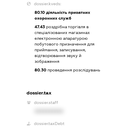
dossier.kveds:
80.10
діяльність приватних
охоронних служб
47.43
роздрібна торгівля в
спеціалізованих магазинах
електронною апаратурою
побутового призначення для
приймання, записування,
відтворювання звуку й
зображення
80.30
проведення розслідувань
dossier.tax
dossier.staff
XXXXXXXXXX
dossier.taxDebt