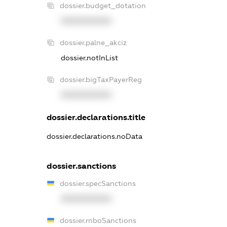
dossier.budget_dotation
XXXXXXXXXX
dossier.palne_akciz
dossier.notInList
dossier.bigTaxPayerReg
XXXXXXXXXX
dossier.declarations.title
dossier.declarations.noData
dossier.sanctions
dossier.specSanctions
XXXXXXXXXX
dossier.rnboSanctions