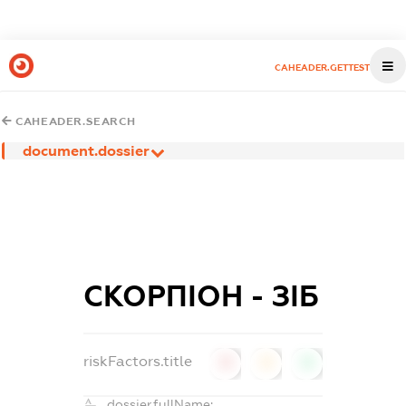
CAHEADER.GETTEST
CAHEADER.SEARCH
document.dossier
СКОРПІОН - ЗІБ
riskFactors.title
0
0
0
dossier.fullName: