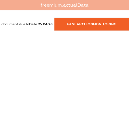
dossier.commercial_info.phone
freemium.actualData
XXXXXXXXXX
dossier.commercial_info.fax
document.dueToDate
25.04.26
SEARCH.ONMONITORING
XXXXXXXXXX
dossier.commercial_info.email
XXXXXXXXXX
dossier.commercial_info.website
XXXXXXXXXX
dossier.commercial_info.activity
XXXXXXXXXX
freemium.exampleText_1
freemium.exampleText_2
freemium.anonymousPerSearch2