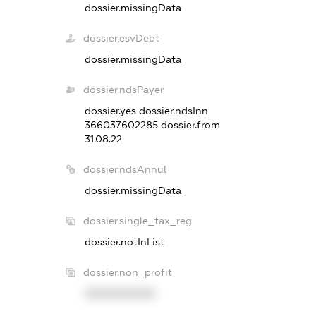
dossier.missingData
dossier.esvDebt
dossier.missingData
dossier.ndsPayer
dossier.yes
dossier.ndsInn
366037602285
dossier.from
31.08.22
dossier.ndsAnnul
dossier.missingData
dossier.single_tax_reg
dossier.notInList
dossier.non_profit
XXXXXXXXXX