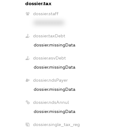
dossier.tax
dossier.staff
XXXXXXXXXX
dossier.taxDebt
dossier.missingData
dossier.esvDebt
dossier.missingData
dossier.ndsPayer
dossier.missingData
dossier.ndsAnnul
dossier.missingData
dossier.single_tax_reg