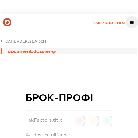
CAHEADER.GETTEST
CAHEADER.SEARCH
document.dossier
БРОК-ПРОФІ
riskFactors.title
0
0
0
dossier.fullName: