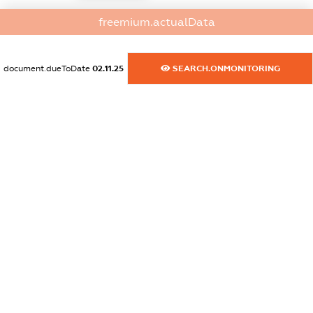
dossier.commercial_info.activity
freemium.actualData
XXXXXXXXXX
document.dueToDate
02.11.25
SEARCH.ONMONITORING
freemium.exampleText_1
freemium.exampleText_2
freemium.anonymousPerSearch2
FREEMIUM.DETAILS
FREEMIUM.REGISTER