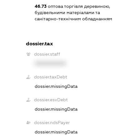
46.73
оптова торгівля деревиною,
будівельними матеріалами та
санітарно-технічним обладнанням
dossier.tax
dossier.staff
XXXXXXXXXX
dossier.taxDebt
dossier.missingData
dossier.esvDebt
dossier.missingData
dossier.ndsPayer
dossier.missingData