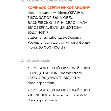
dossier.foundersAndBenef:
КОРІНЬОК СЕРГІЙ МИКОЛАЙОВИЧ
dossier.founderAddress
УКРАЇНА,
71670, ЗАПОРІЗЬКА ОБЛ.,
ВАСИЛІВСЬКИЙ Р-Н, СЕЛО МАЛА
БІЛОЗЕРКА, ВУЛИЦЯ ШУТОВА,
БУДИНОК 7
statements.nationality:
Україна
Розмір внеску до статутного фонду
(грн.):
63 000
(100 %)
dossier.heads:
КОРІНЬОК СЕРГІЙ МИКОЛАЙОВИЧ
-
ПРЕДСТАВНИК
- dossier.from
26.06.12
ВІДОМОСТІ ВІДСУТНІ
dossier.position -
КОРІНЬОК СЕРГІЙ МИКОЛАЙОВИЧ
-
КЕРІВНИК
- dossier.from 26.06.12
dossier.position -