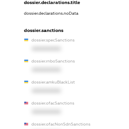
dossier.declarations.title
dossier.declarations.noData
dossier.sanctions
dossier.specSanctions
XXXXXXXXXX
dossier.rnboSanctions
XXXXXXXXXX
dossier.amkuBlackList
XXXXXXXXXX
dossier.ofacSanctions
XXXXXXXXXX
dossier.ofacNonSdnSanctions