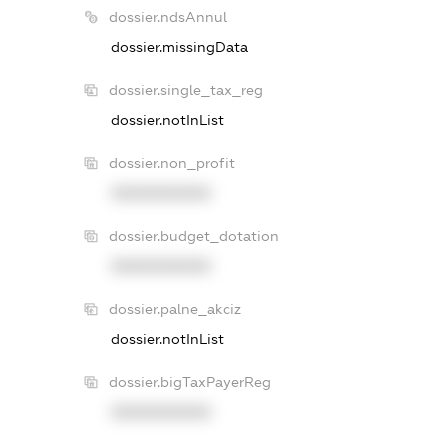
dossier.ndsAnnul
dossier.missingData
dossier.single_tax_reg
dossier.notInList
dossier.non_profit
XXXXXXXXXX
dossier.budget_dotation
XXXXXXXXXX
dossier.palne_akciz
dossier.notInList
dossier.bigTaxPayerReg
XXXXXXXXXX