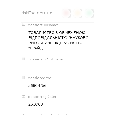
riskFactors.title
0
0
0
dossier.fullName:
ТОВАРИСТВО З ОБМЕЖЕНОЮ
ВІДПОВІДАЛЬНІСТЮ "НАУКОВО-
ВИРОБНИЧЕ ПІДПРИЄМСТВО
"ПРАЙД"
dossier.opfSubType:
-
dossier.edrpo:
36604756
dossier.regDate:
26.07.09