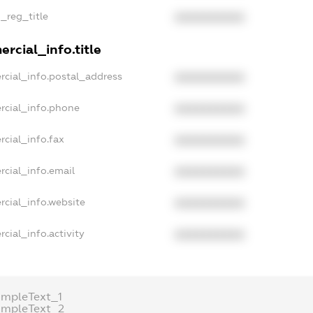
n_reg_title
XXXXXXXXXX
rcial_info.title
rcial_info.postal_address
XXXXXXXXXX
rcial_info.phone
XXXXXXXXXX
rcial_info.fax
XXXXXXXXXX
rcial_info.email
XXXXXXXXXX
rcial_info.website
XXXXXXXXXX
cial_info.activity
XXXXXXXXXX
ampleText_1
ampleText_2