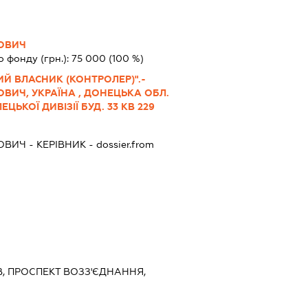
ОВИЧ
о фонду (грн.):
75 000
(100 %)
ИЙ ВЛАСНИК (КОНТРОЛЕР)".-
ВИЧ, УКРАЇНА , ДОНЕЦЬКА ОБЛ.
ЕЦЬКОЇ ДИВІЗІЇ БУД. 33 КВ 229
ОВИЧ
-
КЕРІВНИК
- dossier.from
ЇВ, ПРОСПЕКТ ВОЗЗ'ЄДНАННЯ,