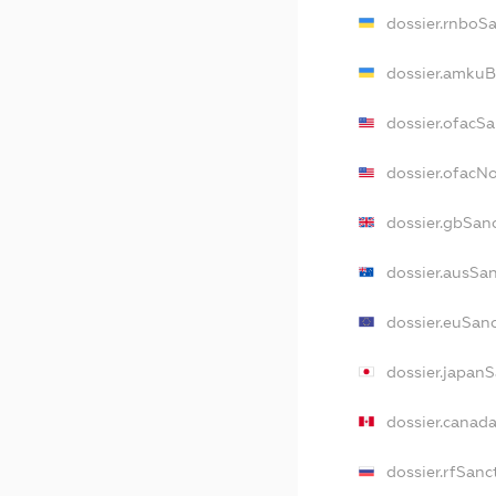
dossier.rnboS
dossier.amkuB
dossier.ofacS
dossier.ofacN
dossier.gbSan
dossier.ausSa
dossier.euSan
dossier.japan
dossier.canad
dossier.rfSanc