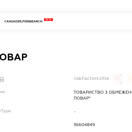
BETA
CAHEADER.PERSSEARCH
ОВАР
riskFactors.title
0
0
me:
ТОВАРИСТВО З ОБМЕЖЕН
ПОВАР"
bType:
-
36604849