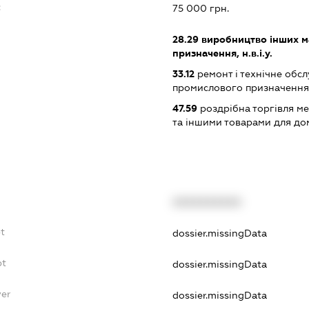
:
75 000 грн.
28.29
виробництво інших ма
призначення, н.в.і.у.
33.12
ремонт і технічне обс
промислового призначення
47.59
роздрібна торгівля м
та іншими товарами для до
XXXXXXXXXX
t
dossier.missingData
bt
dossier.missingData
yer
dossier.missingData