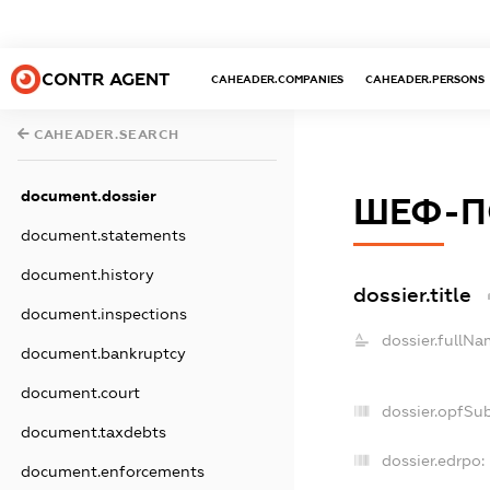
CONTR AGENT
CAHEADER.COMPANIES
CAHEADER.PERSONS
CAHEADER.SEARCH
document.dossier
ШЕФ-П
document.statements
document.history
dossier.title
document.inspections
dossier.fullNa
document.bankruptcy
document.court
dossier.opfSu
document.taxdebts
dossier.edrpo:
document.enforcements