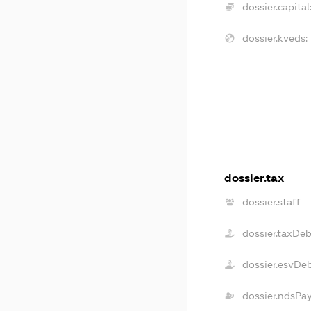
dossier.capital
dossier.kveds:
dossier.tax
dossier.staff
dossier.taxDeb
dossier.esvDe
dossier.ndsPa