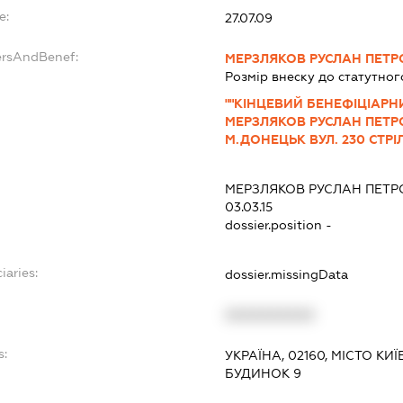
e:
27.07.09
ersAndBenef:
МЕРЗЛЯКОВ РУСЛАН ПЕТР
Розмір внеску до статутног
""КІНЦЕВИЙ БЕНЕФІЦІАРН
МЕРЗЛЯКОВ РУСЛАН ПЕТРО
М.ДОНЕЦЬК ВУЛ. 230 СТРІЛ
МЕРЗЛЯКОВ РУСЛАН ПЕТР
03.03.15
dossier.position -
iaries:
dossier.missingData
XXXXXXXXXX
s:
УКРАЇНА, 02160, МІСТО КИ
БУДИНОК 9