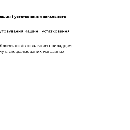
шин і устатковання загального
луговування машин і устатковання
еблями, освітлювальним приладдям
му в спеціалізованих магазинах