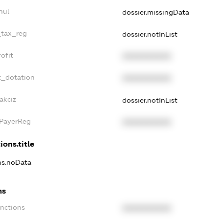
nul
dossier.missingData
_tax_reg
dossier.notInList
ofit
XXXXXXXXXX
t_dotation
XXXXXXXXXX
akciz
dossier.notInList
xPayerReg
XXXXXXXXXX
ions.title
ons.noData
ns
anctions
XXXXXXXXXX