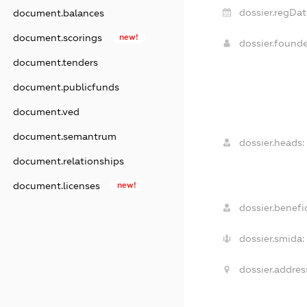
dossier.regDat
document.balances
document.scorings
new!
dossier.found
document.tenders
document.publicfunds
document.ved
document.semantrum
dossier.heads:
document.relationships
document.licenses
new!
dossier.benefic
dossier.smida:
dossier.addres