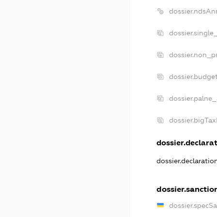
dossier.ndsAn
dossier.single
dossier.non_pr
dossier.budge
dossier.palne_
dossier.bigTa
dossier.declarat
dossier.declarati
dossier.sanctio
dossier.specS