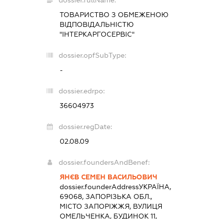
ТОВАРИСТВО З ОБМЕЖЕНОЮ
ВІДПОВІДАЛЬНІСТЮ
"ІНТЕРКАРГОСЕРВІС"
dossier.opfSubType:
-
dossier.edrpo:
36604973
dossier.regDate:
02.08.09
dossier.foundersAndBenef:
ЯНЄВ СЕМЕН ВАСИЛЬОВИЧ
dossier.founderAddress
УКРАЇНА,
69068, ЗАПОРІЗЬКА ОБЛ.,
МІСТО ЗАПОРІЖЖЯ, ВУЛИЦЯ
ОМЕЛЬЧЕНКА, БУДИНОК 11,