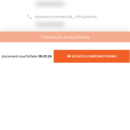
XXXXXXXXXX
dossier.commercial_info.phone
XXXXXXXXXX
dossier.commercial_info.fax
freemium.actualData
XXXXXXXXXX
document.dueToDate
18.01.26
SEARCH.ONMONITORING
dossier.commercial_info.email
XXXXXXXXXX
dossier.commercial_info.website
XXXXXXXXXX
dossier.commercial_info.activity
XXXXXXXXXX