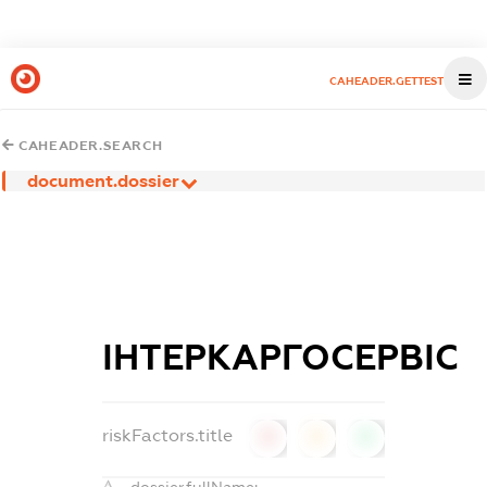
CAHEADER.GETTEST
CAHEADER.SEARCH
document.dossier
ІНТЕРКАРГОСЕРВІС
riskFactors.title
0
0
0
dossier.fullName: