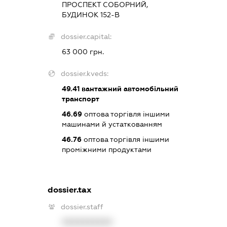
ПРОСПЕКТ СОБОРНИЙ,
БУДИНОК 152-В
dossier.capital:
63 000 грн.
dossier.kveds:
49.41
вантажний автомобільний
транспорт
46.69
оптова торгівля іншими
машинами й устаткованням
46.76
оптова торгівля іншими
проміжними продуктами
dossier.tax
dossier.staff
XXXXXXXXXX