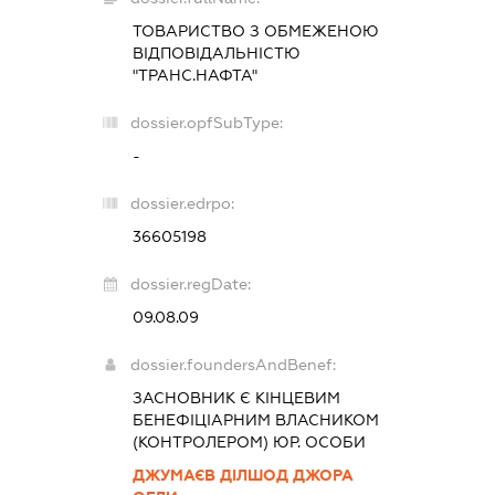
ТОВАРИСТВО З ОБМЕЖЕНОЮ
ВІДПОВІДАЛЬНІСТЮ
"ТРАНС.НАФТА"
dossier.opfSubType:
-
dossier.edrpo:
36605198
dossier.regDate:
09.08.09
dossier.foundersAndBenef:
ЗАСНОВНИК Є КІНЦЕВИМ
БЕНЕФІЦІАРНИМ ВЛАСНИКОМ
(КОНТРОЛЕРОМ) ЮР. ОСОБИ
ДЖУМАЄВ ДІЛШОД ДЖОРА