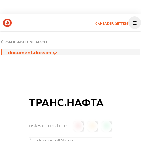
CAHEADER.GETTEST
CAHEADER.SEARCH
document.dossier
ТРАНС.НАФТА
riskFactors.title
0
0
0
dossier.fullName: