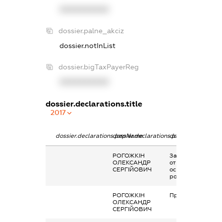
XXXXXXXXXX
dossier.palne_akciz
dossier.notInList
dossier.bigTaxPayerReg
XXXXXXXXXX
dossier.declarations.title
2017
dossier.declarations.pepName
dossier.declarations.personName
dossier.declaratio
РОГОЖКІН
Заробітна плата
ОЛЕКСАНДР
отримана за
СЕРГІЙОВИЧ
основним місцем
роботи
РОГОЖКІН
Приз
ОЛЕКСАНДР
СЕРГІЙОВИЧ