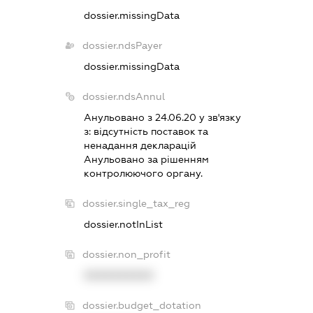
dossier.missingData
dossier.ndsPayer
dossier.missingData
dossier.ndsAnnul
Анульовано з 24.06.20 у зв'язку
з:
вiдсутнiсть поставок та
ненадання декларацiй
Анульовано за рiшенням
контролюючого органу.
dossier.single_tax_reg
dossier.notInList
dossier.non_profit
XXXXXXXXXX
dossier.budget_dotation