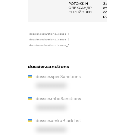
РОГОЖКІН
Заробітна плата
ОЛЕКСАНДР
отримана за
СЕРГІЙОВИЧ
основним місцем
роботи
dossier.declarations.license_1
dossier.declarations.license_2
dossier.declarations.license_3
dossier.sanctions
dossier.specSanctions
XXXXXXXXXX
dossier.rnboSanctions
XXXXXXXXXX
dossier.amkuBlackList
XXXXXXXXXX