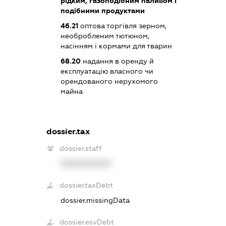
рідким, газоподібним паливом і
подібними продуктами
46.21
оптова торгівля зерном,
необробленим тютюном,
насінням і кормами для тварин
68.20
надання в оренду й
експлуатацію власного чи
орендованого нерухомого
майна
dossier.tax
dossier.staff
XXXXXXXXXX
dossier.taxDebt
dossier.missingData
dossier.esvDebt