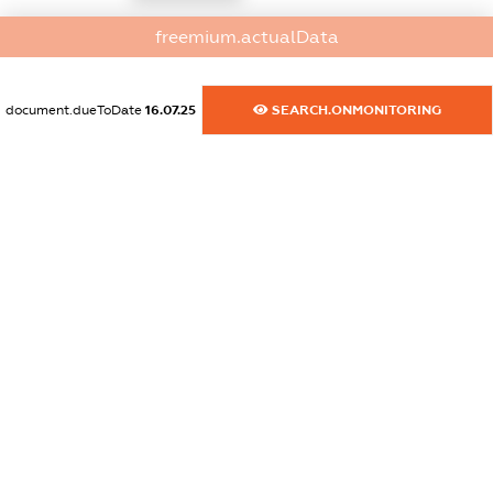
freemium.actualData
dossier.commercial_info.email
XXXXXXXXXX
document.dueToDate
16.07.25
SEARCH.ONMONITORING
dossier.commercial_info.website
XXXXXXXXXX
dossier.commercial_info.activity
XXXXXXXXXX
freemium.exampleText_1
freemium.exampleText_2
freemium.anonymousPerSearch2
FREEMIUM.DETAILS
FREEMIUM.REGISTER