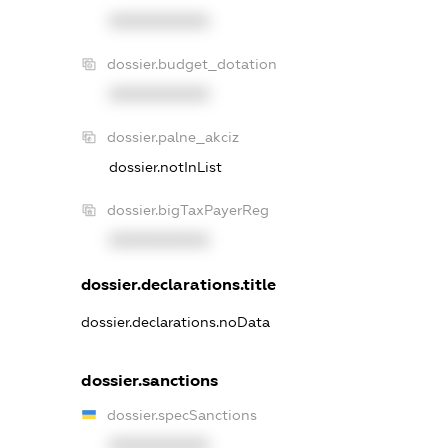
XXXXXXXXXX
dossier.budget_dotation
XXXXXXXXXX
dossier.palne_akciz
dossier.notInList
dossier.bigTaxPayerReg
XXXXXXXXXX
dossier.declarations.title
dossier.declarations.noData
dossier.sanctions
dossier.specSanctions
XXXXXXXXXX