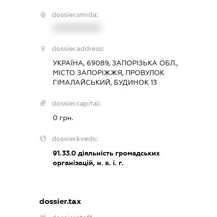
dossier.smida:
XXXXXXXXXX
dossier.address:
УКРАЇНА, 69089, ЗАПОРІЗЬКА ОБЛ.,
МІСТО ЗАПОРІЖЖЯ, ПРОВУЛОК
ГІМАЛАЙСЬКИЙ, БУДИНОК 13
dossier.capital:
0 грн.
dossier.kveds:
91.33.0
діяльність громадських
організацій, н. в. і. г.
dossier.tax