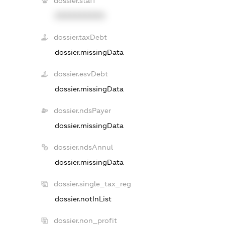
dossier.staff
XXXXXXXXXX
dossier.taxDebt
dossier.missingData
dossier.esvDebt
dossier.missingData
dossier.ndsPayer
dossier.missingData
dossier.ndsAnnul
dossier.missingData
dossier.single_tax_reg
dossier.notInList
dossier.non_profit