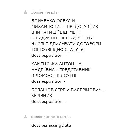
dossier.heads:
БОЙЧЕНКО ОЛЕКСІЙ
МИХАЙЛОВИЧ
-
ПРЕДСТАВНИК
ВЧИНЯТИ ДІЇ ВІД ІМЕНІ
ЮРИДИЧНОЇ ОСОБИ, У ТОМУ
ЧИСЛІ ПІДПИСУВАТИ ДОГОВОРИ
ТОЩО (ЗГІДНО СТАТУТУ)
dossier.position -
КАМЕНСЬКА АНТОНІНА
АНДРІЇВНА
-
ПРЕДСТАВНИК
ВІДОМОСТІ ВІДСУТНІ
dossier.position -
БЄЛАШОВ СЕРГІЙ ВАЛЕРІЙОВИЧ
-
КЕРІВНИК
dossier.position -
dossier.beneficiaries:
dossier.missingData