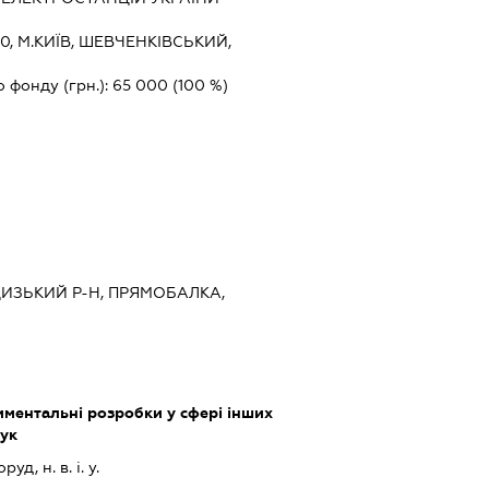
0, М.КИЇВ, ШЕВЧЕНКІВСЬКИЙ,
о фонду (грн.):
65 000
(100 %)
ЦИЗЬКИЙ Р-Н, ПРЯМОБАЛКА,
ментальні розробки у сфері інших
аук
д, н. в. і. у.