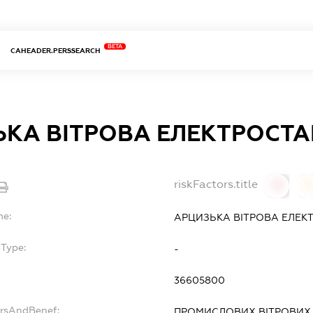
BETA
CAHEADER.PERSSEARCH
КА ВІТРОВА ЕЛЕКТРОСТА
riskFactors.title
0
0
me:
АРЦИЗЬКА ВІТРОВА ЕЛЕК
bType:
-
36605800
ersAndBenef:
ПРОМИСЛОВИХ ВІТРОВИХ 