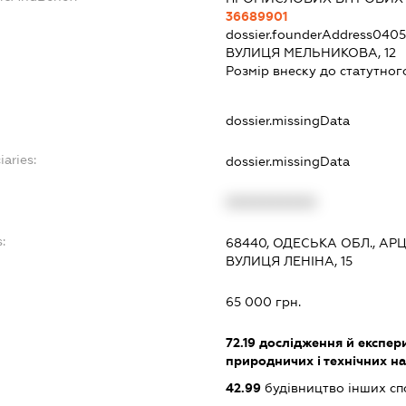
36689901
dossier.founderAddress
0405
ВУЛИЦЯ МЕЛЬНИКОВА, 12
Розмір внеску до статутног
dossier.missingData
iaries:
dossier.missingData
XXXXXXXXXX
:
68440, ОДЕСЬКА ОБЛ., АР
ВУЛИЦЯ ЛЕНІНА, 15
65 000 грн.
72.19
дослідження й експери
природничих і технічних н
42.99
будівництво інших спору