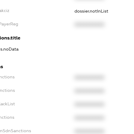
akciz
dossier.notInList
xPayerReg
XXXXXXXXXX
ions.title
ns.noData
ns
nctions
XXXXXXXXXX
nctions
XXXXXXXXXX
ackList
XXXXXXXXXX
nctions
XXXXXXXXXX
onSdnSanctions
XXXXXXXXXX