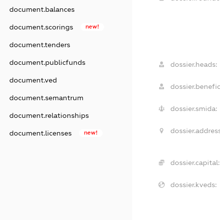
document.balances
document.scorings
new!
document.tenders
document.publicfunds
dossier.heads:
document.ved
dossier.benefic
document.semantrum
dossier.smida:
document.relationships
dossier.address
document.licenses
new!
dossier.capital:
dossier.kveds: