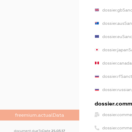
dossier.gbSanc
dossier.ausSan
dossier.euSanc
dossier.japanS
dossier.canad
dossier.rfSanc
dossier.russian
dossier.comme
dossier.commer
freemium.actualData
dossier.comme
document.dueToDate
25.03.17