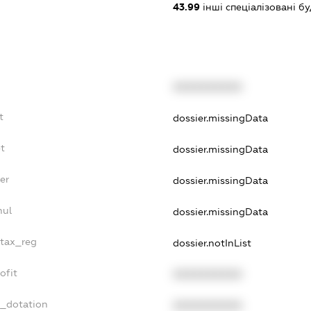
43.99
інші спеціалізовані буді
XXXXXXXXXX
t
dossier.missingData
t
dossier.missingData
er
dossier.missingData
nul
dossier.missingData
_tax_reg
dossier.notInList
ofit
XXXXXXXXXX
t_dotation
XXXXXXXXXX