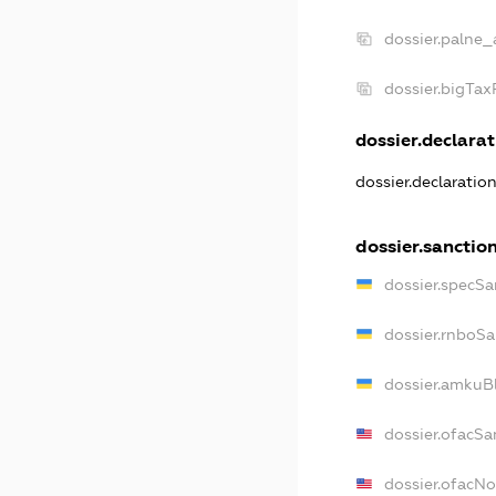
dossier.palne_
dossier.bigTa
dossier.declarat
dossier.declaratio
dossier.sanctio
dossier.specSa
dossier.rnboSa
dossier.amkuBl
dossier.ofacSa
dossier.ofacN