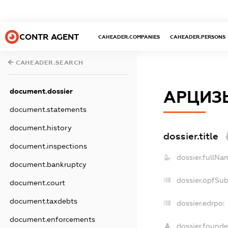
CONTR AGENT
CAHEADER.COMPANIES
CAHEADER.PERSONS
CAHEADER.SEARCH
document.dossier
АРЦИЗЬ
document.statements
document.history
dossier.title
document.inspections
dossier.fullNa
document.bankruptcy
dossier.opfSu
document.court
document.taxdebts
dossier.edrpo:
document.enforcements
dossier.found