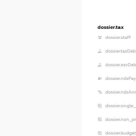
dossier.tax
dossier.staff
dossier.taxDeb
dossier.esvDeb
dossier.ndsPay
dossier.ndsAn
dossier.single
dossier.non_pr
dossier.budge