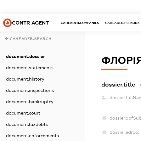
CONTR AGENT
CAHEADER.COMPANIES
CAHEADER.PERSONS
CAHEADER.SEARCH
document.dossier
ФЛОРІ
document.statements
document.history
dossier.title
document.inspections
dossier.fullNa
document.bankruptcy
document.court
dossier.opfSu
document.taxdebts
dossier.edrpo:
document.enforcements