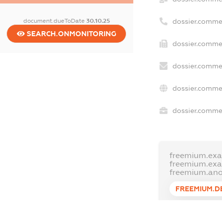
dossier.comme
document.dueToDate
30.10.25
SEARCH.ONMONITORING
dossier.commer
dossier.commer
dossier.commer
dossier.commer
freemium.exa
freemium.ex
freemium.an
FREEMIUM.D