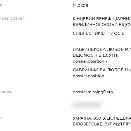
e:
14.07.09
ersAndBenef:
КІНЦЕВИЙ БЕНЕФІЦІАРНИЙ
ЮРИДИЧНОЇ ОСОБИ ВІДСУ
СПІВЛВСНИКІВ - 17 ОСІБ
ЛАВРИНЬКОВА ЛЮБОВ М
ВІДОМОСТІ ВІДСУТНІ
dossier.position -
ЛАВРИНЬКОВА ЛЮБОВ М
dossier.position -
iaries:
dossier.missingData
XXXXXXXXXX
:
УКРАЇНА, 85013, ДОНЕЦЬК
БІЛОЗЕРСЬКЕ, ВУЛИЦЯ ГІ