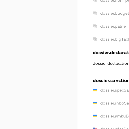
dossier.non_pr
dossier.budge
dossier.palne_
dossier.bigTa
dossier.declarat
dossier.declaratio
dossier.sanctio
dossier.specSa
dossier.rnboS
dossier.amkuB
dossier.ofacSa