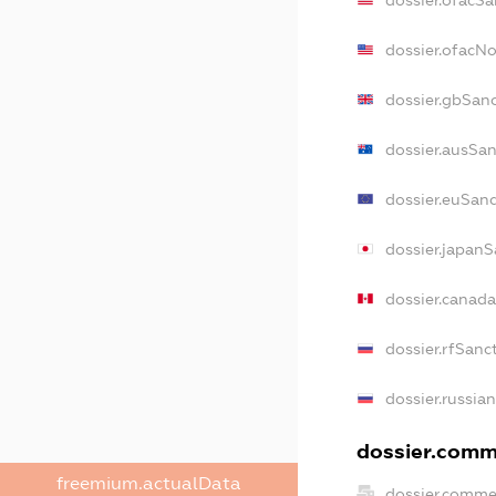
dossier.ofacN
dossier.gbSan
dossier.ausSan
dossier.euSanc
dossier.japanS
dossier.canad
dossier.rfSanc
dossier.russia
dossier.comme
freemium.actualData
dossier.comme