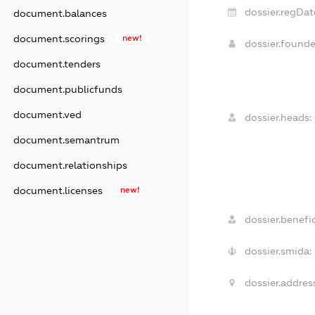
dossier.regDat
document.balances
document.scorings
new!
dossier.found
document.tenders
document.publicfunds
document.ved
dossier.heads:
document.semantrum
document.relationships
document.licenses
new!
dossier.benefic
dossier.smida:
dossier.address