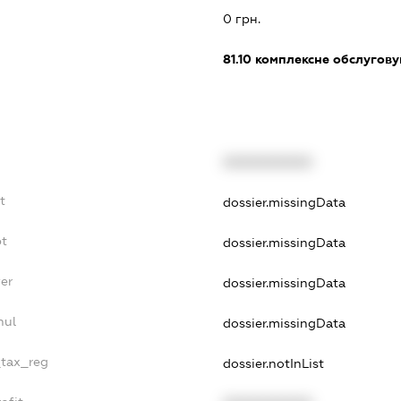
0 грн.
81.10
комплексне обслуговув
XXXXXXXXXX
t
dossier.missingData
bt
dossier.missingData
er
dossier.missingData
nul
dossier.missingData
_tax_reg
dossier.notInList