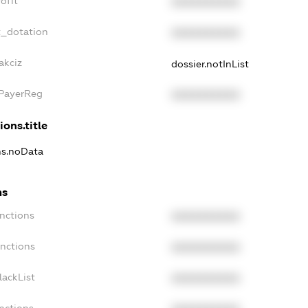
ofit
XXXXXXXXXX
t_dotation
XXXXXXXXXX
akciz
dossier.notInList
xPayerReg
XXXXXXXXXX
ions.title
ns.noData
ns
nctions
XXXXXXXXXX
anctions
XXXXXXXXXX
lackList
XXXXXXXXXX
nctions