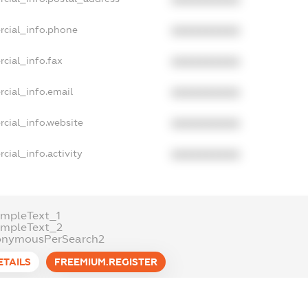
rcial_info.phone
XXXXXXXXXX
cial_info.fax
XXXXXXXXXX
cial_info.email
XXXXXXXXXX
cial_info.website
XXXXXXXXXX
cial_info.activity
XXXXXXXXXX
mpleText_1
ampleText_2
onymousPerSearch2
ETAILS
FREEMIUM.REGISTER