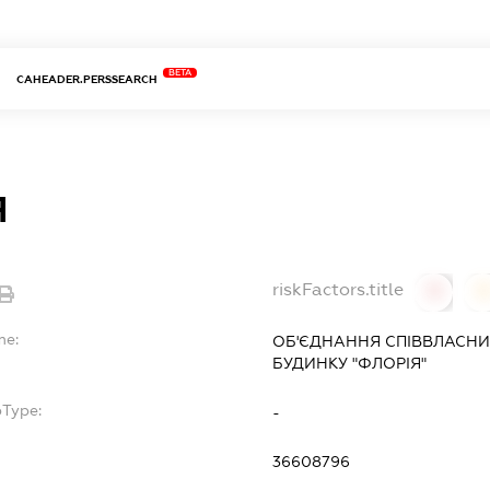
BETA
CAHEADER.PERSSEARCH
Я
riskFactors.title
0
0
me:
ОБ'ЄДНАННЯ СПІВВЛАСНИ
БУДИНКУ "ФЛОРІЯ"
bType:
-
36608796