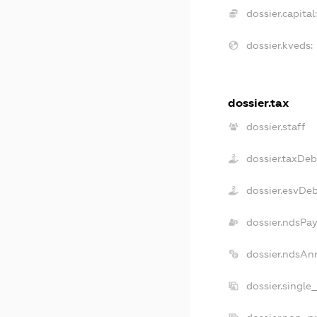
dossier.capital:
dossier.kveds:
dossier.tax
dossier.staff
dossier.taxDeb
dossier.esvDe
dossier.ndsPay
dossier.ndsAn
dossier.single