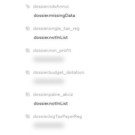
dossier.ndsAnnul
dossier.missingData
dossier.single_tax_reg
dossier.notInList
dossier.non_profit
XXXXXXXXXX
dossier.budget_dotation
XXXXXXXXXX
dossier.palne_akciz
dossier.notInList
dossier.bigTaxPayerReg
XXXXXXXXXX