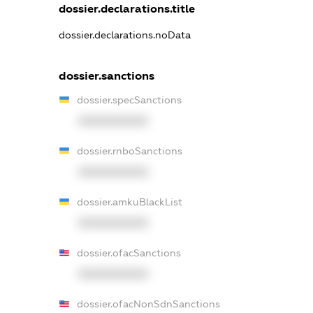
dossier.declarations.title
dossier.declarations.noData
dossier.sanctions
dossier.specSanctions
XXXXXXXXXX
dossier.rnboSanctions
XXXXXXXXXX
dossier.amkuBlackList
XXXXXXXXXX
dossier.ofacSanctions
XXXXXXXXXX
dossier.ofacNonSdnSanctions