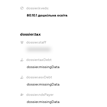
dossier.kveds:
80.10.1
дошкільна освіта
dossier.tax
dossier.staff
XXXXXXXXXX
dossier.taxDebt
dossier.missingData
dossier.esvDebt
dossier.missingData
dossier.ndsPayer
dossier.missingData