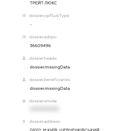
ТРЕЙТ ЛЮКС
dossier.opfSubType:
-
dossier.edrpo:
36609496
dossier.heads:
dossier.missingData
dossier.beneficiaries:
dossier.missingData
dossier.smida:
XXXXXXXXXX
dossier.address:
01012, М.КИЇВ, ШЕВЧЕНКІВСЬКИЙ,