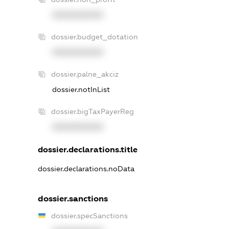
XXXXXXXXXX
dossier.budget_dotation
XXXXXXXXXX
dossier.palne_akciz
dossier.notInList
dossier.bigTaxPayerReg
XXXXXXXXXX
dossier.declarations.title
dossier.declarations.noData
dossier.sanctions
dossier.specSanctions