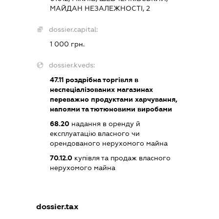
МАЙДАН НЕЗАЛЕЖНОСТІ, 2
dossier.capital:
1 000 грн.
dossier.kveds:
47.11
роздрібна торгівля в
неспеціалізованих магазинах
переважно продуктами харчування,
напоями та тютюновими виробами
68.20
надання в оренду й
експлуатацію власного чи
орендованого нерухомого майна
70.12.0
купівля та продаж власного
нерухомого майна
dossier.tax