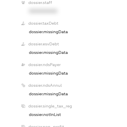
dossier.staff
XXXXXXXXXX
dossier.taxDebt
dossier.missingData
dossier.esvDebt
dossier.missingData
dossier.ndsPayer
dossier.missingData
dossier.ndsAnnul
dossier.missingData
dossier.single_tax_reg
dossier.notInList
dossier.non_profit