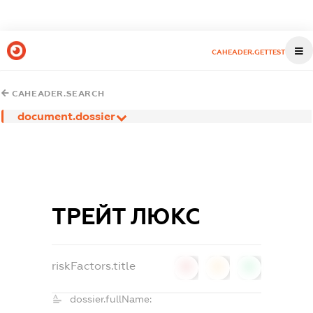
CAHEADER.GETTEST
CAHEADER.SEARCH
document.dossier
ТРЕЙТ ЛЮКС
riskFactors.title
0
0
0
dossier.fullName: