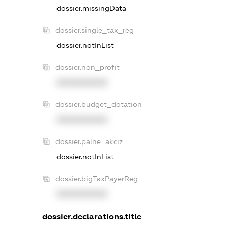
dossier.missingData
dossier.single_tax_reg
dossier.notInList
dossier.non_profit
XXXXXXXXXX
dossier.budget_dotation
XXXXXXXXXX
dossier.palne_akciz
dossier.notInList
dossier.bigTaxPayerReg
XXXXXXXXXX
dossier.declarations.title