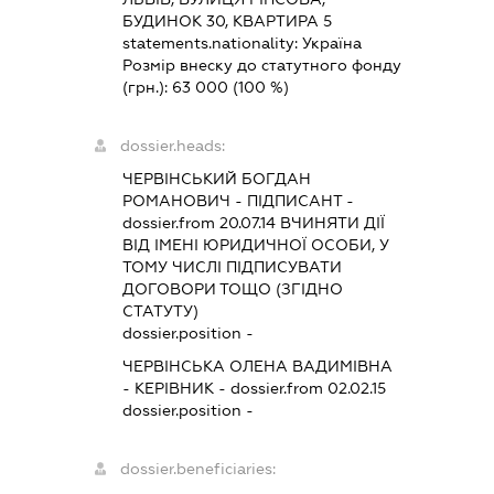
БУДИНОК 30, КВАРТИРА 5
statements.nationality:
Україна
Розмір внеску до статутного фонду
(грн.):
63 000
(100 %)
dossier.heads:
ЧЕРВІНСЬКИЙ БОГДАН
РОМАНОВИЧ
-
ПІДПИСАНТ
-
dossier.from 20.07.14
ВЧИНЯТИ ДІЇ
ВІД ІМЕНІ ЮРИДИЧНОЇ ОСОБИ, У
ТОМУ ЧИСЛІ ПІДПИСУВАТИ
ДОГОВОРИ ТОЩО (ЗГІДНО
СТАТУТУ)
dossier.position -
ЧЕРВІНСЬКА ОЛЕНА ВАДИМІВНА
-
КЕРІВНИК
- dossier.from 02.02.15
dossier.position -
dossier.beneficiaries: