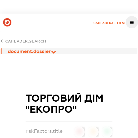
CAHEADER.GETTEST
CAHEADER.SEARCH
document.dossier
ТОРГОВИЙ ДІМ
"ЕКОПРО"
riskFactors.title
0
0
0