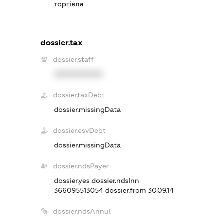
торгівля
dossier.tax
dossier.staff
XXXXXXXXXX
dossier.taxDebt
dossier.missingData
dossier.esvDebt
dossier.missingData
dossier.ndsPayer
dossier.yes
dossier.ndsInn
366095513054
dossier.from 30.09.14
dossier.ndsAnnul