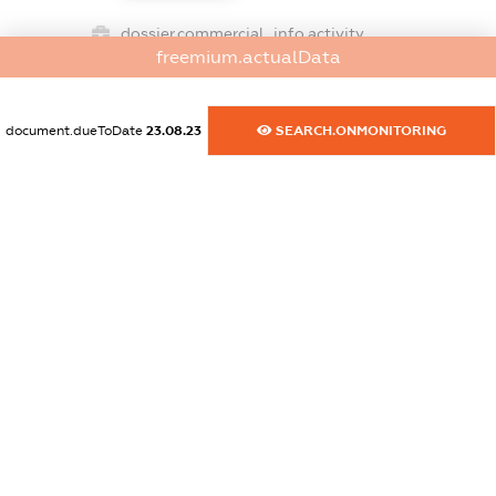
dossier.commercial_info.activity
freemium.actualData
XXXXXXXXXX
document.dueToDate
23.08.23
SEARCH.ONMONITORING
freemium.exampleText_1
freemium.exampleText_2
freemium.anonymousPerSearch2
FREEMIUM.DETAILS
FREEMIUM.REGISTER