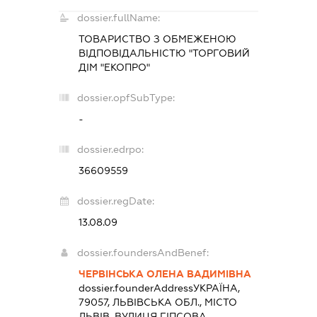
dossier.fullName:
ТОВАРИСТВО З ОБМЕЖЕНОЮ
ВІДПОВІДАЛЬНІСТЮ "ТОРГОВИЙ
ДІМ "ЕКОПРО"
dossier.opfSubType:
-
dossier.edrpo:
36609559
dossier.regDate:
13.08.09
dossier.foundersAndBenef:
ЧЕРВІНСЬКА ОЛЕНА ВАДИМІВНА
dossier.founderAddress
УКРАЇНА,
79057, ЛЬВІВСЬКА ОБЛ., МІСТО
ЛЬВІВ, ВУЛИЦЯ ГІПСОВА,