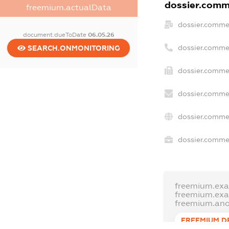
dossier.comme
freemium.actualData
dossier.comme
document.dueToDate
06.05.26
dossier.comme
SEARCH.ONMONITORING
dossier.commer
dossier.commer
dossier.comme
dossier.commer
freemium.ex
freemium.ex
freemium.an
FREEMIUM.D