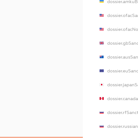
dossier.amkuB
dossier.ofacSa
dossier.ofacN
dossier.gbSan
dossier.ausSa
dossier.euSan
dossier.japan
dossier.canad
dossier.rfSanc
dossier.russia