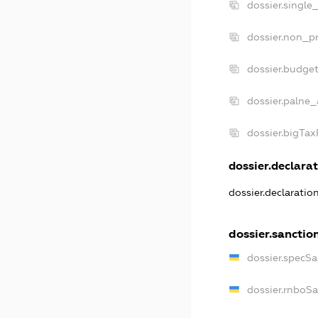
dossier.single
dossier.non_pr
dossier.budge
dossier.palne_
dossier.bigTa
dossier.declarat
dossier.declarati
dossier.sanctio
dossier.specS
dossier.rnboS