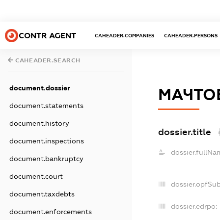
CONTR AGENT
CAHEADER.COMPANIES
CAHEADER.PERSONS
CAHEADER.SEARCH
document.dossier
МАЧТОВ
document.statements
document.history
dossier.title
document.inspections
dossier.fullNa
document.bankruptcy
document.court
dossier.opfSu
document.taxdebts
dossier.edrpo:
document.enforcements