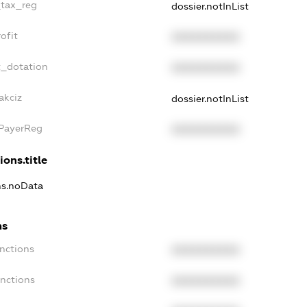
_tax_reg
dossier.notInList
ofit
XXXXXXXXXX
t_dotation
XXXXXXXXXX
akciz
dossier.notInList
xPayerReg
XXXXXXXXXX
ions.title
ons.noData
ns
anctions
XXXXXXXXXX
anctions
XXXXXXXXXX