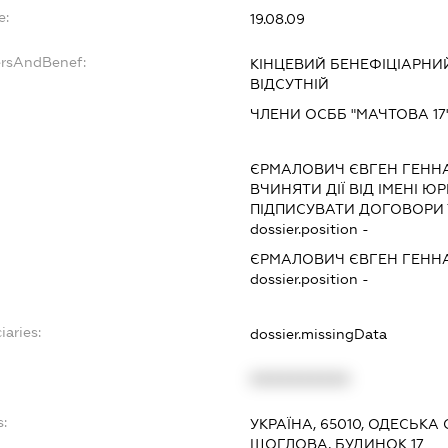
e:
19.08.09
ersAndBenef:
КІНЦЕВИЙ БЕНЕФІЦІАРНИ
ВІДСУТНІЙ
ЧЛЕНИ ОСББ "МАЧТОВА 17
ЄРМАЛОВИЧ ЄВГЕН ГЕНН
ВЧИНЯТИ ДІЇ ВІД ІМЕНІ Ю
ПІДПИСУВАТИ ДОГОВОРИ 
dossier.position -
ЄРМАЛОВИЧ ЄВГЕН ГЕНН
dossier.position -
iaries:
dossier.missingData
XXXXXXXXXX
s:
УКРАЇНА, 65010, ОДЕСЬКА 
ЩОГЛОВА, БУДИНОК 17