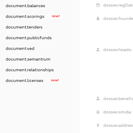
dossier.regDat
document.balances
document.scorings
new!
dossier.found
document.tenders
document.publicfunds
document.ved
dossier.heads:
document.semantrum
document.relationships
document.licenses
new!
dossier.benefic
dossier.smida:
dossier.addres