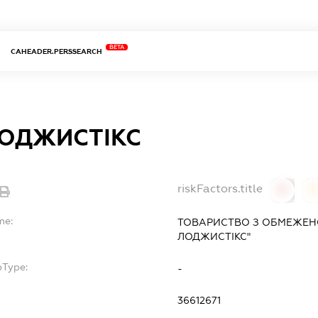
BETA
CAHEADER.PERSSEARCH
ЛОДЖИСТІКС
riskFactors.title
0
0
me:
ТОВАРИСТВО З ОБМЕЖЕН
ЛОДЖИСТІКС"
bType:
-
36612671