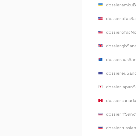
dossier.amkuB
dossier.ofacS
dossier.ofacN
dossier.gbSan
dossier.ausSa
dossier.euSan
dossier.japan
dossier.canad
dossier.rfSanc
dossier.russia