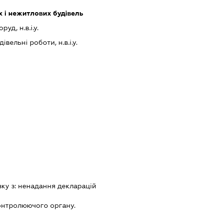
 і нежитлових будівель
уд, н.в.і.у.
івельні роботи, н.в.і.у.
зку з:
ненадання декларацiй
онтролюючого органу.