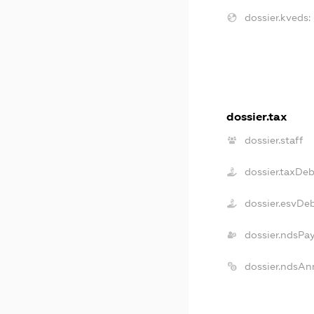
dossier.kveds:
dossier.tax
dossier.staff
dossier.taxDeb
dossier.esvDe
dossier.ndsPa
dossier.ndsAn