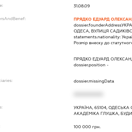
e:
31.08.09
ersAndBenef:
ПРЯДКО ЕДУАРД ОЛЕКСА
dossier.founderAddress
УКРА
ОДЕСА, ВУЛИЦЯ САДИКІВСЬ
statements.nationality:
Укра
Розмір внеску до статутног
ПРЯДКО ЕДУАРД ОЛЕКСА
dossier.position -
iaries:
dossier.missingData
XXXXXXXXXX
s:
УКРАЇНА, 65104, ОДЕСЬКА 
АКАДЕМІКА ГЛУШКА, БУДИ
:
100 000 грн.