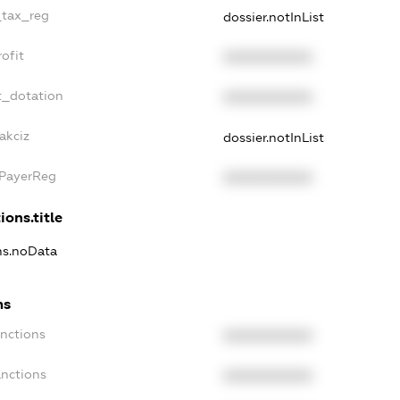
_tax_reg
dossier.notInList
ofit
XXXXXXXXXX
t_dotation
XXXXXXXXXX
akciz
dossier.notInList
xPayerReg
XXXXXXXXXX
ions.title
ons.noData
ns
anctions
XXXXXXXXXX
anctions
XXXXXXXXXX