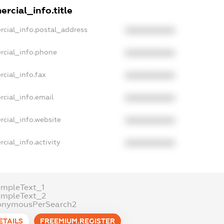
rcial_info.title
rcial_info.postal_address
XXXXXXXXXX
rcial_info.phone
XXXXXXXXXX
cial_info.fax
XXXXXXXXXX
rcial_info.email
XXXXXXXXXX
rcial_info.website
XXXXXXXXXX
cial_info.activity
XXXXXXXXXX
ampleText_1
ampleText_2
onymousPerSearch2
ETAILS
FREEMIUM.REGISTER