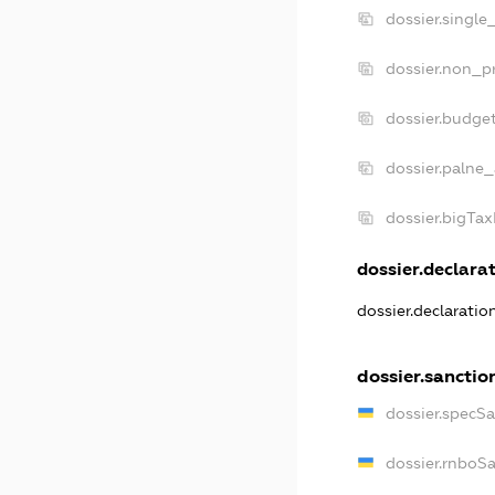
dossier.single
dossier.non_pr
dossier.budge
dossier.palne_
dossier.bigTa
dossier.declarat
dossier.declarati
dossier.sanctio
dossier.specS
dossier.rnboS