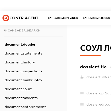
CONTR AGENT
CAHEADER.COMPANIES
CAHEADER.PERSONS
CAHEADER.SEARCH
document.dossier
СОУЛ 
document.statements
document.history
dossier.title
document.inspections
dossier.fullNa
document.bankruptcy
document.court
dossier.opfSu
document.taxdebts
dossier.edrpo:
document.enforcements