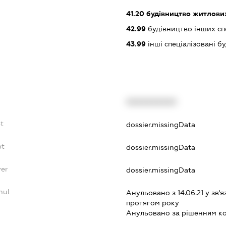
41.20
будівництво житлових
42.99
будівництво інших спор
43.99
інші спеціалізовані буд
XXXXXXXXXX
t
dossier.missingData
bt
dossier.missingData
yer
dossier.missingData
nul
Анульовано з 14.06.21 у зв'я
протягом року
Анульовано за рiшенням к