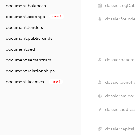
dossier.regDat
document.balances
document.scorings
new!
dossier.found
document.tenders
document.publicfunds
document.ved
dossier.heads:
document.semantrum
document.relationships
document.licenses
new!
dossier.benefic
dossier.smida:
dossier.addres
dossier.capital