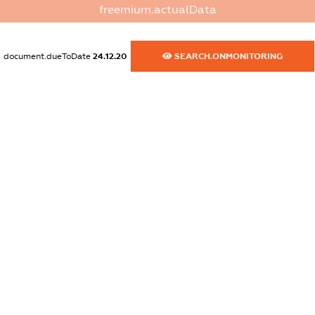
freemium.actualData
dossier.commercial_info.fax
XXXXXXXXXX
document.dueToDate
24.12.20
SEARCH.ONMONITORING
dossier.commercial_info.email
XXXXXXXXXX
dossier.commercial_info.website
XXXXXXXXXX
dossier.commercial_info.activity
XXXXXXXXXX
freemium.exampleText_1
freemium.exampleText_2
freemium.anonymousPerSearch2
FREEMIUM.DETAILS