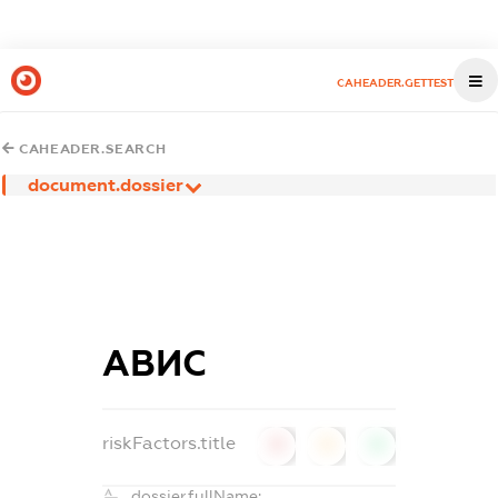
CAHEADER.GETTEST
CAHEADER.SEARCH
document.dossier
АВИС
riskFactors.title
0
0
0
dossier.fullName: