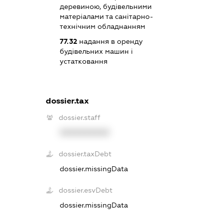
деревиною, будівельними
матеріалами та санітарно-
технічним обладнанням
77.32
надання в оренду
будівельних машин і
устатковання
dossier.tax
dossier.staff
XXXXXXXXXX
dossier.taxDebt
dossier.missingData
dossier.esvDebt
dossier.missingData