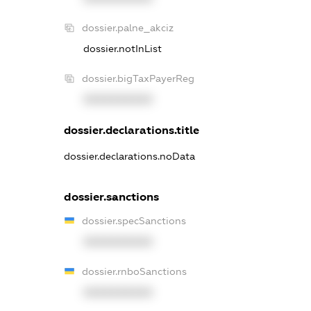
dossier.palne_akciz
dossier.notInList
dossier.bigTaxPayerReg
XXXXXXXXXX
dossier.declarations.title
dossier.declarations.noData
dossier.sanctions
dossier.specSanctions
XXXXXXXXXX
dossier.rnboSanctions
XXXXXXXXXX