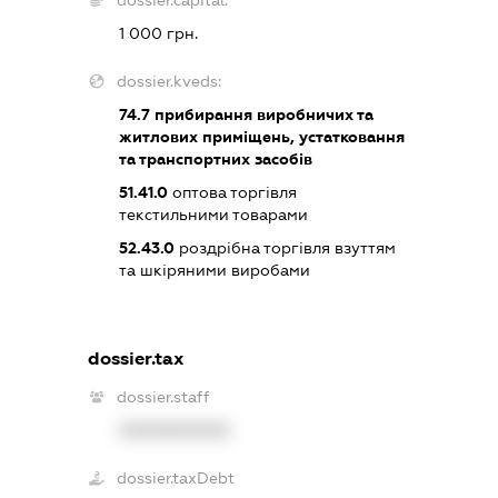
dossier.capital:
1 000 грн.
dossier.kveds:
74.7
прибирання виробничих та
житлових приміщень, устатковання
та транспортних засобів
51.41.0
оптова торгівля
текстильними товарами
52.43.0
роздрібна торгівля взуттям
та шкіряними виробами
dossier.tax
dossier.staff
XXXXXXXXXX
dossier.taxDebt