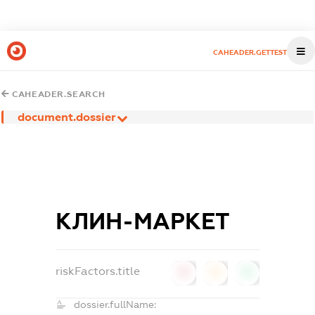
CAHEADER.GETTEST
CAHEADER.SEARCH
document.dossier
КЛИН-МАРКЕТ
riskFactors.title
0
0
0
dossier.fullName: