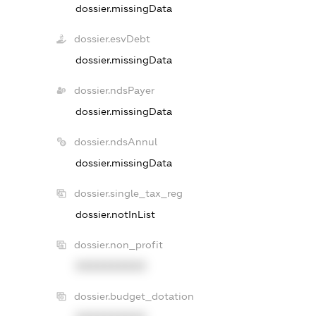
dossier.missingData
dossier.esvDebt
dossier.missingData
dossier.ndsPayer
dossier.missingData
dossier.ndsAnnul
dossier.missingData
dossier.single_tax_reg
dossier.notInList
dossier.non_profit
XXXXXXXXXX
dossier.budget_dotation