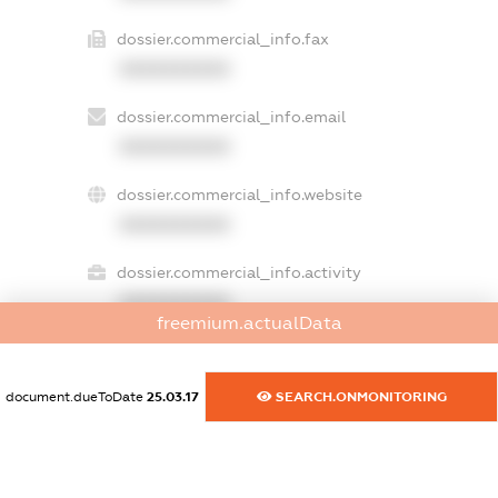
dossier.commercial_info.fax
XXXXXXXXXX
dossier.commercial_info.email
XXXXXXXXXX
dossier.commercial_info.website
XXXXXXXXXX
dossier.commercial_info.activity
XXXXXXXXXX
freemium.actualData
document.dueToDate
25.03.17
SEARCH.ONMONITORING
freemium.exampleText_1
freemium.exampleText_2
freemium.anonymousPerSearch2
FREEMIUM.DETAILS