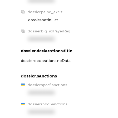
XXXXXXXXXX
dossier.palne_akciz
dossier.notInList
dossier.bigTaxPayerReg
XXXXXXXXXX
dossier.declarations.title
dossier.declarations.noData
dossier.sanctions
dossier.specSanctions
XXXXXXXXXX
dossier.rnboSanctions
XXXXXXXXXX