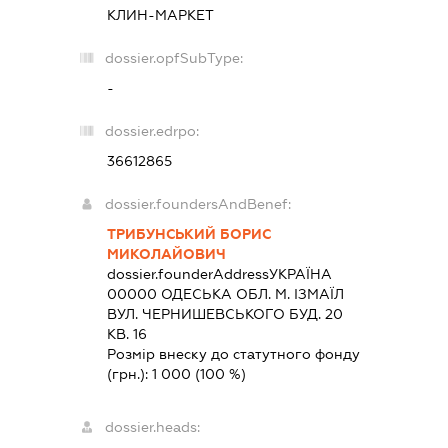
КЛИН-МАРКЕТ
dossier.opfSubType:
-
dossier.edrpo:
36612865
dossier.foundersAndBenef:
ТРИБУНСЬКИЙ БОРИС
МИКОЛАЙОВИЧ
dossier.founderAddress
УКРАЇНА
00000 ОДЕСЬКА ОБЛ. М. ІЗМАЇЛ
ВУЛ. ЧЕРНИШЕВСЬКОГО БУД. 20
КВ. 16
Розмір внеску до статутного фонду
(грн.):
1 000
(100 %)
dossier.heads: