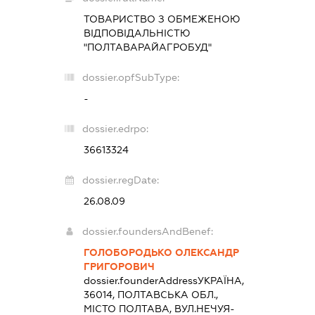
ТОВАРИСТВО З ОБМЕЖЕНОЮ
ВІДПОВІДАЛЬНІСТЮ
"ПОЛТАВАРАЙАГРОБУД"
dossier.opfSubType:
-
dossier.edrpo:
36613324
dossier.regDate:
26.08.09
dossier.foundersAndBenef:
ГОЛОБОРОДЬКО ОЛЕКСАНДР
ГРИГОРОВИЧ
dossier.founderAddress
УКРАЇНА,
36014, ПОЛТАВСЬКА ОБЛ.,
МІСТО ПОЛТАВА, ВУЛ.НЕЧУЯ-