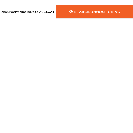
XXXXXXXXXX
document.dueToDate
26.03.24
SEARCH.ONMONITORING
dossier.commercial_info.activity
XXXXXXXXXX
freemium.exampleText_1
freemium.exampleText_2
freemium.anonymousPerSearch2
FREEMIUM.DETAILS
FREEMIUM.REGISTER