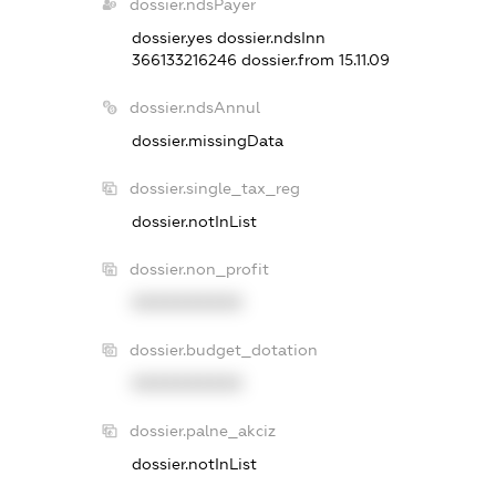
dossier.ndsPayer
dossier.yes
dossier.ndsInn
366133216246
dossier.from 15.11.09
dossier.ndsAnnul
dossier.missingData
dossier.single_tax_reg
dossier.notInList
dossier.non_profit
XXXXXXXXXX
dossier.budget_dotation
XXXXXXXXXX
dossier.palne_akciz
dossier.notInList