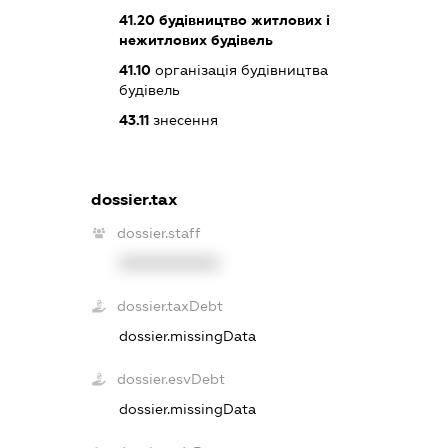
41.20
будівництво житлових і
нежитлових будівель
41.10
організація будівництва
будівель
43.11
знесення
dossier.tax
dossier.staff
XXXXXXXXXX
dossier.taxDebt
dossier.missingData
dossier.esvDebt
dossier.missingData