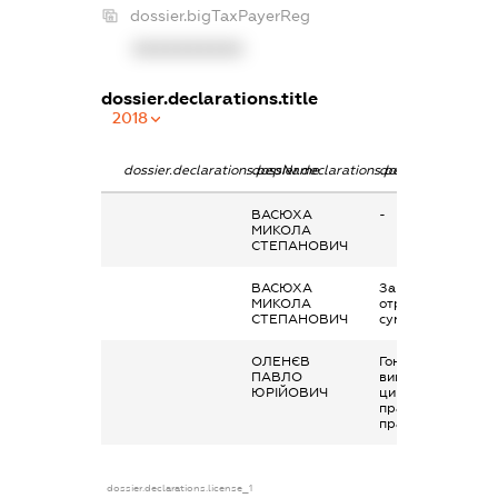
dossier.bigTaxPayerReg
XXXXXXXXXX
dossier.declarations.title
2018
dossier.declarations.pepName
dossier.declarations.personName
dossier.declaratio
ВАСЮХА
-
МИКОЛА
СТЕПАНОВИЧ
ВАСЮХА
Заробітна плата
МИКОЛА
отримана за
СТЕПАНОВИЧ
сумісництвом
ОЛЕНЄВ
Гонорари та інші
ПАВЛО
виплати згідно з
ЮРІЙОВИЧ
цивільно-
правовим
правочинами
dossier.declarations.license_1