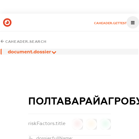
CAHEADER.GETTEST
CAHEADER.SEARCH
document.dossier
ПОЛТАВАРАЙАГРОБ
riskFactors.title
0
0
0
dossier.fullName: