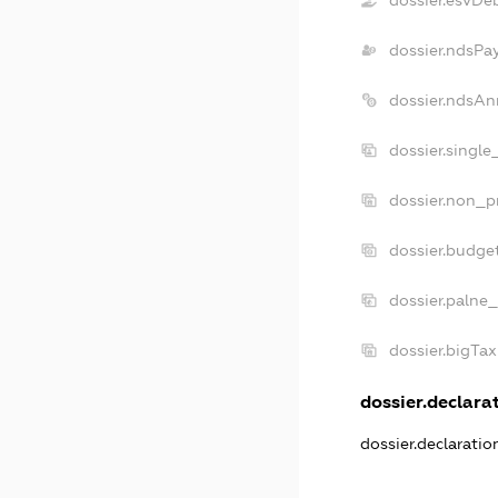
dossier.ndsPa
dossier.ndsAn
dossier.singl
dossier.non_p
dossier.budge
dossier.palne_
dossier.bigTa
dossier.declarat
dossier.declarati