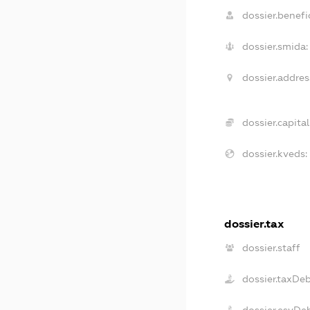
dossier.benefic
dossier.smida:
dossier.addres
dossier.capital
dossier.kveds:
dossier.tax
dossier.staff
dossier.taxDe
dossier.esvDe