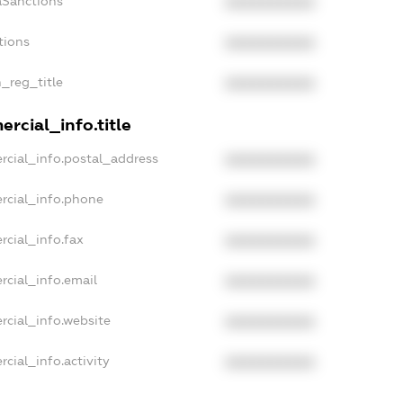
aSanctions
XXXXXXXXXX
tions
XXXXXXXXXX
n_reg_title
XXXXXXXXXX
rcial_info.title
rcial_info.postal_address
XXXXXXXXXX
rcial_info.phone
XXXXXXXXXX
rcial_info.fax
XXXXXXXXXX
rcial_info.email
XXXXXXXXXX
rcial_info.website
XXXXXXXXXX
cial_info.activity
XXXXXXXXXX