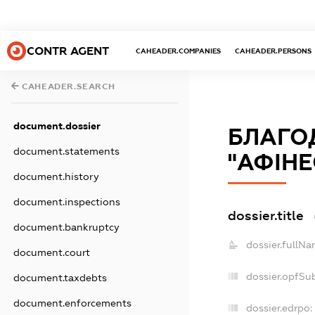
CONTR AGENT
CAHEADER.COMPANIES
CAHEADER.PERSONS
CAHEADER.SEARCH
document.dossier
БЛАГО
document.statements
"АФІНЕ
document.history
document.inspections
dossier.title
document.bankruptcy
dossier.fullNa
document.court
dossier.opfSu
document.taxdebts
document.enforcements
dossier.edrpo: