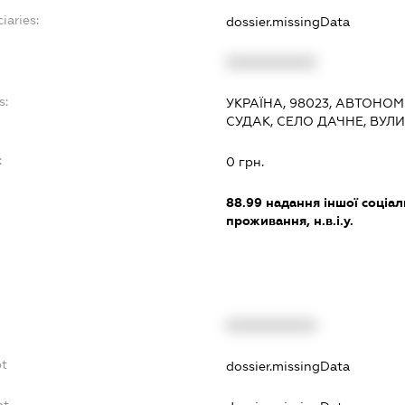
iaries:
dossier.missingData
XXXXXXXXXX
s:
УКРАЇНА, 98023, АВТОНОМ
СУДАК, СЕЛО ДАЧНЕ, ВУЛ
:
0 грн.
88.99
надання іншої соціал
проживання, н.в.і.у.
XXXXXXXXXX
bt
dossier.missingData
bt