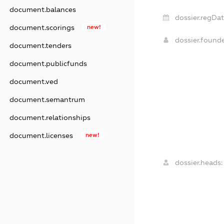
document.balances
dossier.regDat
document.scorings
new!
dossier.found
document.tenders
document.publicfunds
document.ved
document.semantrum
document.relationships
document.licenses
new!
dossier.heads: