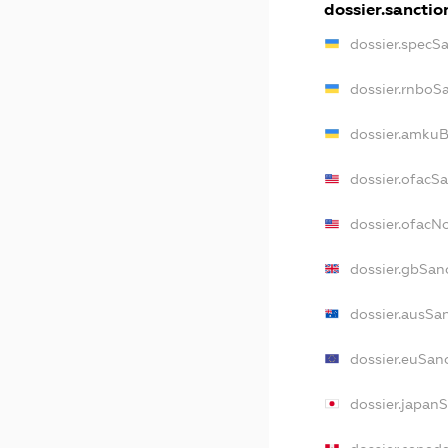
dossier.sanctio
dossier.specS
dossier.rnboS
dossier.amkuB
dossier.ofacS
dossier.ofac
dossier.gbSan
dossier.ausSa
dossier.euSan
dossier.japan