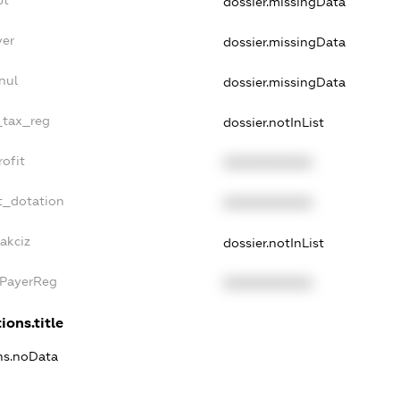
dossier.missingData
yer
dossier.missingData
nul
dossier.missingData
e_tax_reg
dossier.notInList
rofit
XXXXXXXXXX
t_dotation
XXXXXXXXXX
akciz
dossier.notInList
xPayerReg
XXXXXXXXXX
ions.title
ons.noData