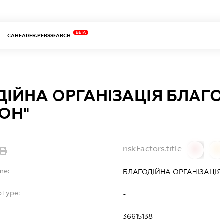
BETA
CAHEADER.PERSSEARCH
ДІЙНА ОРГАНІЗАЦІЯ БЛАГ
ОН"
riskFactors.title
0
0
me:
БЛАГОДІЙНА ОРГАНІЗАЦІ
bType:
-
36615138