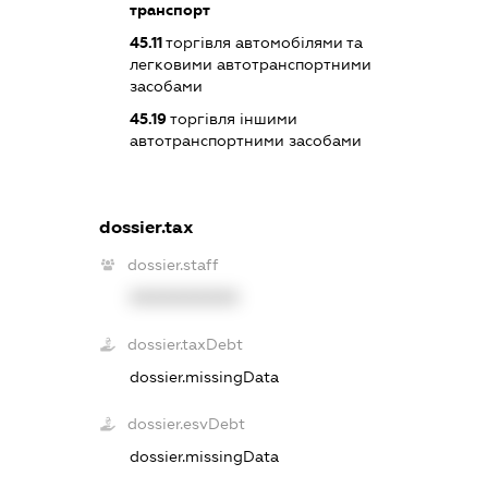
транспорт
45.11
торгівля автомобілями та
легковими автотранспортними
засобами
45.19
торгівля іншими
автотранспортними засобами
dossier.tax
dossier.staff
XXXXXXXXXX
dossier.taxDebt
dossier.missingData
dossier.esvDebt
dossier.missingData