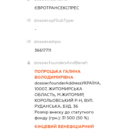
ЄВРОТРАНСЕКСПРЕС
dossier.opfSubType:
-
dossier.edrpo:
36617711
dossier.foundersAndBenef:
ПОПРОЦЬКА ГАЛИНА
ВОЛОДИМИРІВНА
dossier.founderAddress
УКРАЇНА,
10007, ЖИТОМИРСЬКА
ОБЛАСТЬ, М.ЖИТОМИР,
КОРОЛЬОВСЬКИЙ Р-Н, ВУЛ.
РУДАНСЬКА, БУД. 36
Розмір внеску до статутного
фонду (грн.):
31 500
(50 %)
КІНЦЕВИЙ БЕНЕФІЦІАРНИЙ