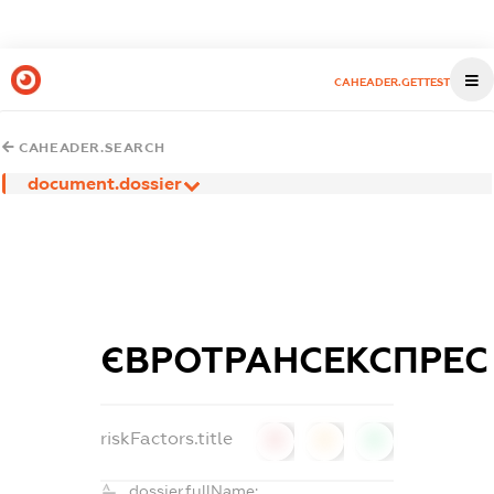
CAHEADER.GETTEST
CAHEADER.SEARCH
document.dossier
ЄВРОТРАНСЕКСПРЕС
riskFactors.title
0
0
0
dossier.fullName: