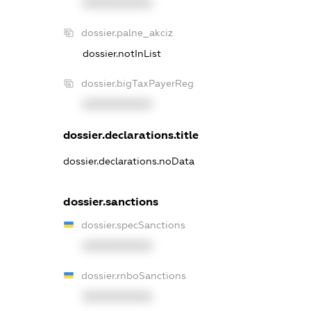
XXXXXXXXXX
dossier.palne_akciz
dossier.notInList
dossier.bigTaxPayerReg
XXXXXXXXXX
dossier.declarations.title
dossier.declarations.noData
dossier.sanctions
dossier.specSanctions
XXXXXXXXXX
dossier.rnboSanctions
XXXXXXXXXX