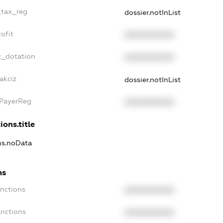
_tax_reg
dossier.notInList
ofit
XXXXXXXXXX
t_dotation
XXXXXXXXXX
akciz
dossier.notInList
xPayerReg
XXXXXXXXXX
ions.title
ons.noData
ns
anctions
XXXXXXXXXX
anctions
XXXXXXXXXX