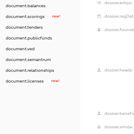
dossier.edrpo:
document.balances
dossier.regDat
document.scorings
new!
document.tenders
dossier.found
document.publicfunds
document.ved
document.semantrum
dossier.heads:
document.relationships
document.licenses
new!
dossier.benefic
dossier.smida: