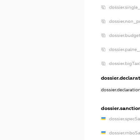
dossier.single
dossier.non_pr
dossier.budge
dossier.palne_
dossier.bigTa
dossier.declarat
dossier.declarati
dossier.sanctio
dossier.specS
dossier.rnboS