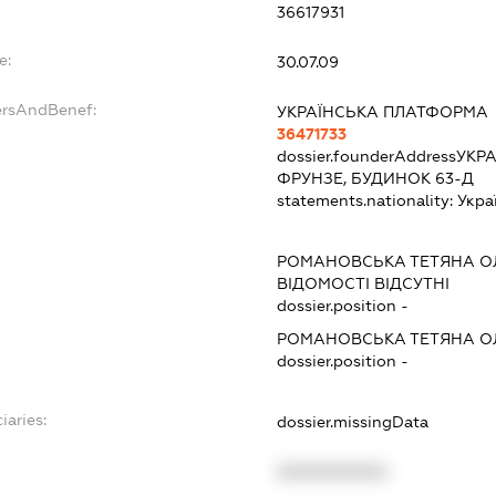
36617931
e:
30.07.09
ersAndBenef:
УКРАЇНСЬКА ПЛАТФОРМА
36471733
dossier.founderAddress
УКРА
ФРУНЗЕ, БУДИНОК 63-Д
statements.nationality:
Укра
РОМАНОВСЬКА ТЕТЯНА ОЛ
ВІДОМОСТІ ВІДСУТНІ
dossier.position -
РОМАНОВСЬКА ТЕТЯНА ОЛ
dossier.position -
iaries:
dossier.missingData
XXXXXXXXXX