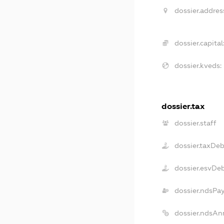
dossier.addres
dossier.capital
dossier.kveds:
dossier.tax
dossier.staff
dossier.taxDeb
dossier.esvDe
dossier.ndsPa
dossier.ndsAn