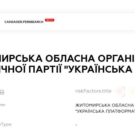
BETA
CAHEADER.PERSSEARCH
ИРСЬКА ОБЛАСНА ОРГАНІ
ЧНОЇ ПАРТІЇ "УКРАЇНСЬК
riskFactors.title
0
0
me:
ЖИТОМИРСЬКА ОБЛАСНА О
"УКРАЇНСЬКА ПЛАТФОРМА
bType:
-