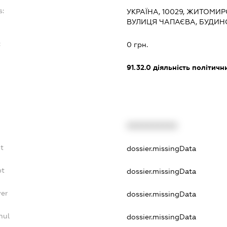
s:
УКРАЇНА, 10029, ЖИТОМИР
ВУЛИЦЯ ЧАПАЄВА, БУДИНОК
:
0 грн.
91.32.0
діяльність політичн
XXXXXXXXXX
t
dossier.missingData
bt
dossier.missingData
yer
dossier.missingData
nul
dossier.missingData