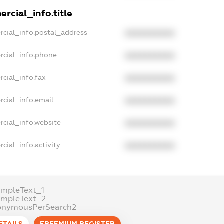
rcial_info.title
rcial_info.postal_address
XXXXXXXXXX
rcial_info.phone
XXXXXXXXXX
rcial_info.fax
XXXXXXXXXX
rcial_info.email
XXXXXXXXXX
rcial_info.website
XXXXXXXXXX
cial_info.activity
XXXXXXXXXX
ampleText_1
ampleText_2
onymousPerSearch2
ETAILS
FREEMIUM.REGISTER