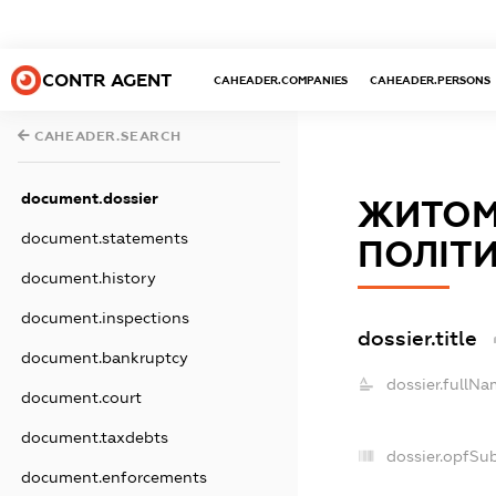
CONTR AGENT
CAHEADER.COMPANIES
CAHEADER.PERSONS
CAHEADER.SEARCH
document.dossier
ЖИТОМ
document.statements
ПОЛІТИ
document.history
document.inspections
dossier.title
document.bankruptcy
dossier.fullNa
document.court
document.taxdebts
dossier.opfSu
document.enforcements