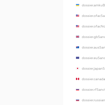
dossier.amkuB
dossier.ofacS
dossier.ofacN
dossier.gbSan
dossier.ausSa
dossier.euSan
dossier.japan
dossier.canad
dossier.rfSanc
dossier.russia