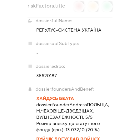
riskFactors.title
0
0
0
dossier.fullName:
РЕГУЛУС-СИСТЕМА УКРАЇНА
dossier.opfSubType:
-
dossier.edrpo:
36620187
dossier.foundersAndBenef:
ХАЙДУСЬ БЕАТА
dossier.founderAddress
ПОЛЬЩА,
М.ЧЕХОВІЦЕ-ДЗЄДЗІЦАХ,
ВУЛ.НЕЗАЛЕЖНОСТІ, 5/5
Розмір внеску до статутного
фонду (грн.):
13 032,10
(20 %)
ВУЙЧІК БОГУСЛАВ ВОЙЦЄХ