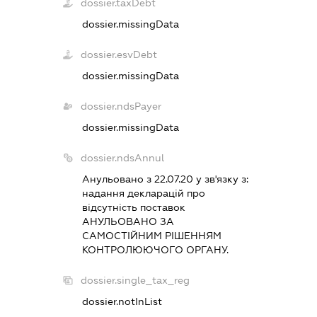
dossier.taxDebt
dossier.missingData
dossier.esvDebt
dossier.missingData
dossier.ndsPayer
dossier.missingData
dossier.ndsAnnul
Анульовано з 22.07.20 у зв'язку з:
надання декларацiй про
вiдсутнiсть поставок
АНУЛЬОВАНО ЗА
САМОСТIЙНИМ РIШЕННЯМ
КОНТРОЛЮЮЧОГО ОРГАНУ.
dossier.single_tax_reg
dossier.notInList