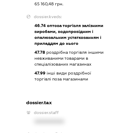
65 160,48 грн.
dossier.kveds:
46.74
оптова торгівля залізними
виробами, водопровідним і
опалювальним устаткованням і
приладдям до нього
47.78
роздрібна торгівля іншими
невживаними товарами в
спеціалізованих магазинах
47.99
інші види роздрібної
торгівлі поза магазинами
dossier.tax
dossier.staff
XXXXXXXXXX