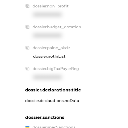
dossier.non_profit
XXXXXXXXXX
dossier.budget_dotation
XXXXXXXXXX
dossier.palne_akciz
dossier.notInList
dossier.bigTaxPayerReg
XXXXXXXXXX
dossier.declarations.title
dossier.declarations.noData
dossier.sanctions
dossier.specSanctions