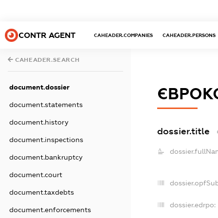
CONTR AGENT
CAHEADER.COMPANIES
CAHEADER.PERSONS
CAHEADER.SEARCH
document.dossier
ЄВРОКО
document.statements
document.history
dossier.title
document.inspections
dossier.fullNa
document.bankruptcy
document.court
dossier.opfSu
document.taxdebts
dossier.edrpo:
document.enforcements