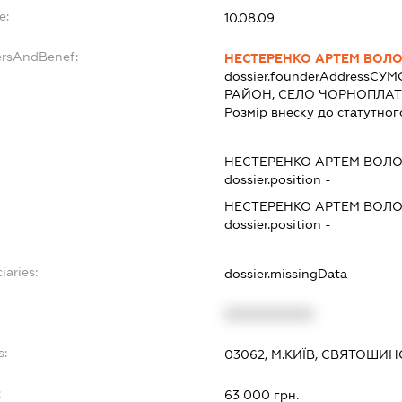
e:
10.08.09
ersAndBenef:
НЕСТЕРЕНКО АРТЕМ ВОЛ
dossier.founderAddress
СУМ
РАЙОН, СЕЛО ЧОРНОПЛА
Розмір внеску до статутног
НЕСТЕРЕНКО АРТЕМ ВОЛ
dossier.position -
НЕСТЕРЕНКО АРТЕМ ВОЛ
dossier.position -
iaries:
dossier.missingData
XXXXXXXXXX
s:
03062, М.КИЇВ, СВЯТОШИНС
:
63 000 грн.