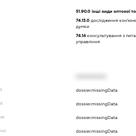
51.90.0
інші види оптової то
74.13.0
дослідження кон'юнк
думки
74.14
консультування з питан
управління
XXXXXXXXXX
t
dossier.missingData
bt
dossier.missingData
yer
dossier.missingData
nul
dossier.missingData