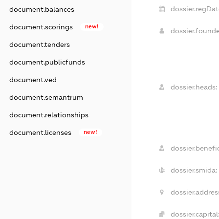
dossier.regDat
document.balances
document.scorings
new!
dossier.found
document.tenders
document.publicfunds
document.ved
dossier.heads:
document.semantrum
document.relationships
document.licenses
new!
dossier.benefic
dossier.smida:
dossier.addres
dossier.capital