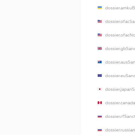
dossier.amkuB
dossier.ofacS
dossier.ofacN
dossier.gbSan
dossier.ausSa
dossier.euSan
dossier.japan
dossier.canad
dossier.rfSanc
dossier.russia