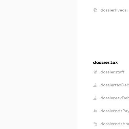
dossier.kveds:
dossier.tax
dossier.staff
dossier.taxDeb
dossier.esvDe
dossier.ndsPa
dossier.ndsAn