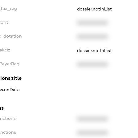
_tax_reg
dossier.notInList
ofit
XXXXXXXXXX
t_dotation
XXXXXXXXXX
akciz
dossier.notInList
xPayerReg
XXXXXXXXXX
ions.title
ons.noData
ns
anctions
XXXXXXXXXX
anctions
XXXXXXXXXX