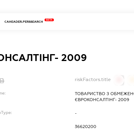
BETA
CAHEADER.PERSSEARCH
НСАЛТІНГ- 2009
riskFactors.title
0
0
me:
ТОВАРИСТВО З ОБМЕЖЕН
ЄВРОКОНСАЛТІНГ- 2009
bType:
-
36620200