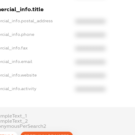
rcial_info.title
rcial_info.postal_address
XXXXXXXXXX
rcial_info.phone
XXXXXXXXXX
cial_info.fax
XXXXXXXXXX
rcial_info.email
XXXXXXXXXX
rcial_info.website
XXXXXXXXXX
cial_info.activity
XXXXXXXXXX
ampleText_1
ampleText_2
onymousPerSearch2