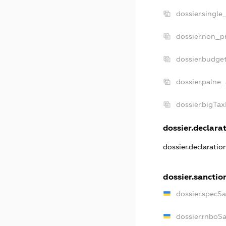
dossier.single
dossier.non_pr
dossier.budge
dossier.palne_
dossier.bigTa
dossier.declarat
dossier.declarati
dossier.sanctio
dossier.specS
dossier.rnboS