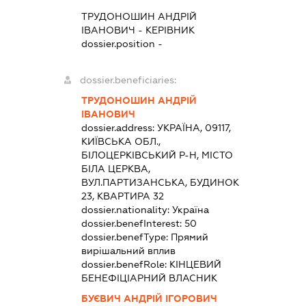
ТРУДОНОШИН АНДРІЙ
ІВАНОВИЧ
-
КЕРІВНИК
dossier.position -
dossier.beneficiaries:
ТРУДОНОШИН АНДРІЙ
ІВАНОВИЧ
dossier.address:
УКРАЇНА, 09117,
КИЇВСЬКА ОБЛ.,
БІЛОЦЕРКІВСЬКИЙ Р-Н, МІСТО
БІЛА ЦЕРКВА,
ВУЛ.ПАРТИЗАНСЬКА, БУДИНОК
23, КВАРТИРА 32
dossier.nationality:
Україна
dossier.benefInterest:
50
dossier.benefType:
Прямий
вирішальний вплив
dossier.benefRole:
КІНЦЕВИЙ
БЕНЕФІЦІАРНИЙ ВЛАСНИК
БУЄВИЧ АНДРІЙ ІГОРОВИЧ