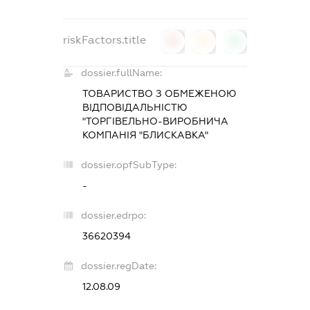
riskFactors.title
0
0
0
dossier.fullName:
ТОВАРИСТВО З ОБМЕЖЕНОЮ
ВІДПОВІДАЛЬНІСТЮ
"ТОРГІВЕЛЬНО-ВИРОБНИЧА
КОМПАНІЯ "БЛИСКАВКА"
dossier.opfSubType:
-
dossier.edrpo:
36620394
dossier.regDate:
12.08.09