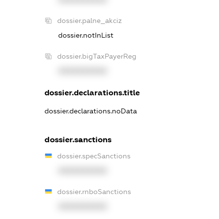
dossier.palne_akciz
dossier.notInList
dossier.bigTaxPayerReg
XXXXXXXXXX
dossier.declarations.title
dossier.declarations.noData
dossier.sanctions
dossier.specSanctions
XXXXXXXXXX
dossier.rnboSanctions
XXXXXXXXXX