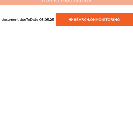
dossier.commercial_info.fax
XXXXXXXXXX
document.dueToDate
03.05.25
SEARCH.ONMONITORING
dossier.commercial_info.email
XXXXXXXXXX
dossier.commercial_info.website
XXXXXXXXXX
dossier.commercial_info.activity
XXXXXXXXXX
freemium.exampleText_1
freemium.exampleText_2
freemium.anonymousPerSearch2
FREEMIUM.DETAILS