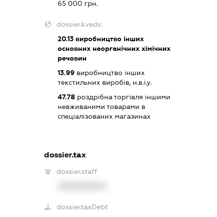
65 000 грн.
dossier.kveds:
20.13
виробництво інших
основних неорганічних хімічних
речовин
13.99
виробництво інших
текстильних виробів, н.в.і.у.
47.78
роздрібна торгівля іншими
невживаними товарами в
спеціалізованих магазинах
dossier.tax
dossier.staff
XXXXXXXXXX
dossier.taxDebt