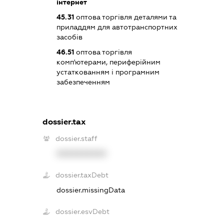
інтернет
45.31
оптова торгівля деталями та
приладдям для автотранспортних
засобів
46.51
оптова торгівля
комп'ютерами, периферійним
устаткованням і програмним
забезпеченням
dossier.tax
dossier.staff
XXXXXXXXXX
dossier.taxDebt
dossier.missingData
dossier.esvDebt