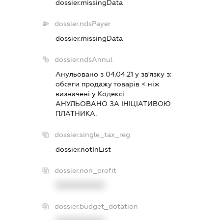
dossier.missingData
dossier.ndsPayer
dossier.missingData
dossier.ndsAnnul
Анульовано з 04.04.21 у зв'язку з:
обсяги продажу товарiв < нiж
визначенi у Кодексi
АНУЛЬОВАНО ЗА IНIЦIАТИВОЮ
ПЛАТНИКА.
dossier.single_tax_reg
dossier.notInList
dossier.non_profit
XXXXXXXXXX
dossier.budget_dotation