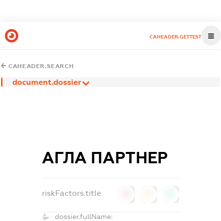
CAHEADER.GETTEST
CAHEADER.SEARCH
document.dossier
АГЛА ПАРТНЕР
riskFactors.title
0
0
0
dossier.fullName: