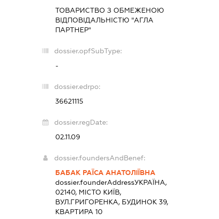
ТОВАРИСТВО З ОБМЕЖЕНОЮ
ВІДПОВІДАЛЬНІСТЮ "АГЛА
ПАРТНЕР"
dossier.opfSubType:
-
dossier.edrpo:
36621115
dossier.regDate:
02.11.09
dossier.foundersAndBenef:
БАБАК РАЇСА АНАТОЛІЇВНА
dossier.founderAddress
УКРАЇНА,
02140, МІСТО КИЇВ,
ВУЛ.ГРИГОРЕНКА, БУДИНОК 39,
КВАРТИРА 10