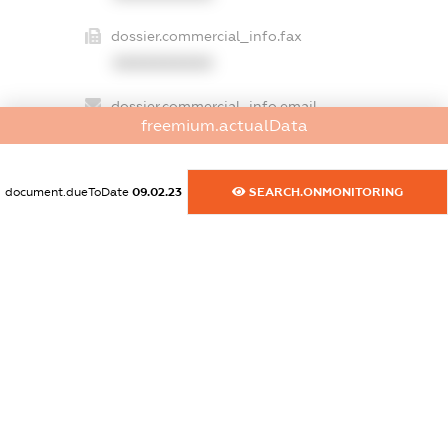
dossier.commercial_info.fax
XXXXXXXXXX
dossier.commercial_info.email
freemium.actualData
XXXXXXXXXX
dossier.commercial_info.website
document.dueToDate
09.02.23
SEARCH.ONMONITORING
XXXXXXXXXX
dossier.commercial_info.activity
XXXXXXXXXX
freemium.exampleText_1
freemium.exampleText_2
freemium.anonymousPerSearch2
FREEMIUM.DETAILS