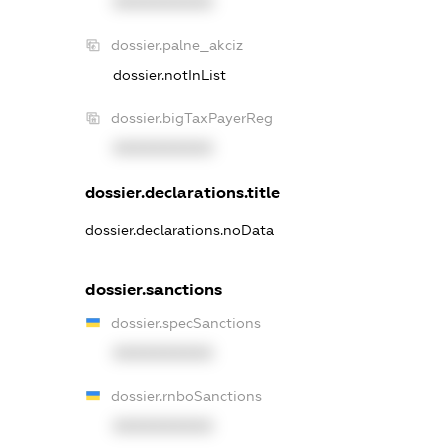
XXXXXXXXXX
dossier.palne_akciz
dossier.notInList
dossier.bigTaxPayerReg
XXXXXXXXXX
dossier.declarations.title
dossier.declarations.noData
dossier.sanctions
dossier.specSanctions
XXXXXXXXXX
dossier.rnboSanctions
XXXXXXXXXX