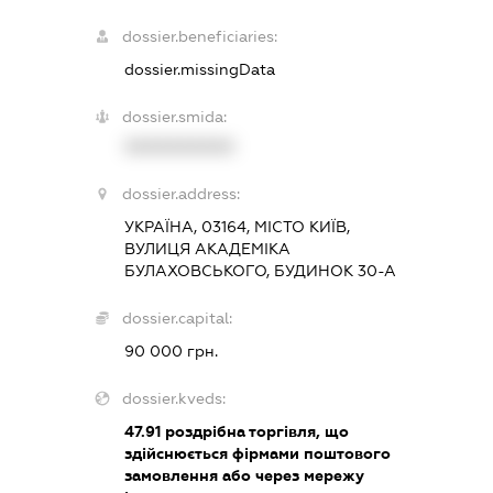
dossier.beneficiaries:
dossier.missingData
dossier.smida:
XXXXXXXXXX
dossier.address:
УКРАЇНА, 03164, МІСТО КИЇВ,
ВУЛИЦЯ АКАДЕМІКА
БУЛАХОВСЬКОГО, БУДИНОК 30-А
dossier.capital:
90 000 грн.
dossier.kveds:
47.91
роздрібна торгівля, що
здійснюється фірмами поштового
замовлення або через мережу