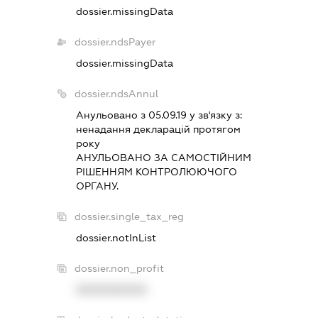
dossier.missingData
dossier.ndsPayer
dossier.missingData
dossier.ndsAnnul
Анульовано з 05.09.19 у зв'язку з:
ненадання декларацiй протягом
року
АНУЛЬОВАНО ЗА САМОСТIЙНИМ
РIШЕННЯМ КОНТРОЛЮЮЧОГО
ОРГАНУ.
dossier.single_tax_reg
dossier.notInList
dossier.non_profit
XXXXXXXXXX