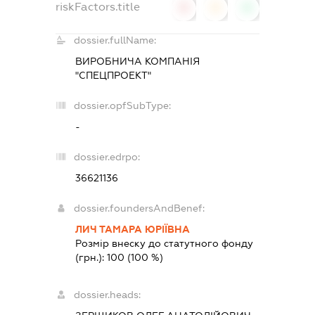
riskFactors.title
0
0
0
dossier.fullName:
ВИРОБНИЧА КОМПАНІЯ
"СПЕЦПРОЕКТ"
dossier.opfSubType:
-
dossier.edrpo:
36621136
dossier.foundersAndBenef:
ЛИЧ ТАМАРА ЮРІЇВНА
Розмір внеску до статутного фонду
(грн.):
100
(100 %)
dossier.heads: