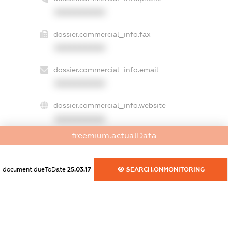
XXXXXXXXXX
dossier.commercial_info.fax
XXXXXXXXXX
dossier.commercial_info.email
XXXXXXXXXX
dossier.commercial_info.website
XXXXXXXXXX
freemium.actualData
dossier.commercial_info.activity
XXXXXXXXXX
document.dueToDate
25.03.17
SEARCH.ONMONITORING
freemium.exampleText_1
freemium.exampleText_2
freemium.anonymousPerSearch2