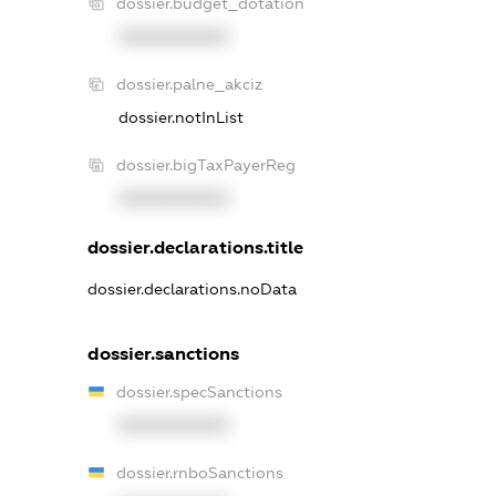
dossier.budget_dotation
XXXXXXXXXX
dossier.palne_akciz
dossier.notInList
dossier.bigTaxPayerReg
XXXXXXXXXX
dossier.declarations.title
dossier.declarations.noData
dossier.sanctions
dossier.specSanctions
XXXXXXXXXX
dossier.rnboSanctions