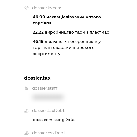
dossier.kveds:
46.90
неспеціалізована оптова
торгівля
22.22
виробництво тари з пластмас
46.19
діяльність посередників у
торгівлі товарами широкого
асортименту
dossier.tax
dossier.staff
XXXXXXXXXX
dossier.taxDebt
dossier.missingData
dossier.esvDebt