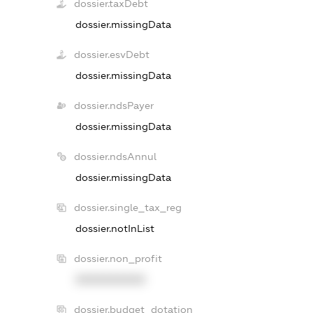
dossier.taxDebt
dossier.missingData
dossier.esvDebt
dossier.missingData
dossier.ndsPayer
dossier.missingData
dossier.ndsAnnul
dossier.missingData
dossier.single_tax_reg
dossier.notInList
dossier.non_profit
XXXXXXXXXX
dossier.budget_dotation