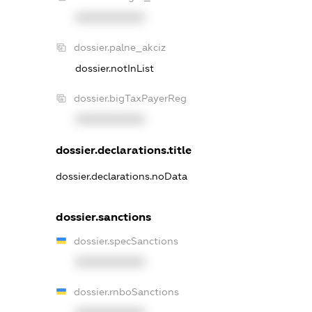
XXXXXXXXXX
dossier.palne_akciz
dossier.notInList
dossier.bigTaxPayerReg
XXXXXXXXXX
dossier.declarations.title
dossier.declarations.noData
dossier.sanctions
dossier.specSanctions
XXXXXXXXXX
dossier.rnboSanctions