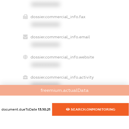
XXXXXXXXXX
dossier.commercial_info.fax
XXXXXXXXXX
dossier.commercial_info.email
XXXXXXXXXX
dossier.commercial_info.website
XXXXXXXXXX
dossier.commercial_info.activity
XXXXXXXXXX
freemium.actualData
document.dueToDate
13.10.21
SEARCH.ONMONITORING
freemium.exampleText_1
freemium.exampleText_2
freemium.anonymousPerSearch2