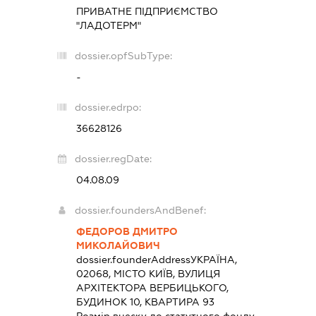
ПРИВАТНЕ ПІДПРИЄМСТВО
"ЛАДОТЕРМ"
dossier.opfSubType:
-
dossier.edrpo:
36628126
dossier.regDate:
04.08.09
dossier.foundersAndBenef:
ФЕДОРОВ ДМИТРО
МИКОЛАЙОВИЧ
dossier.founderAddress
УКРАЇНА,
02068, МІСТО КИЇВ, ВУЛИЦЯ
АРХІТЕКТОРА ВЕРБИЦЬКОГО,
БУДИНОК 10, КВАРТИРА 93
Розмір внеску до статутного фонду