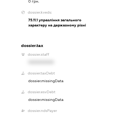
0 грн.
dossier.kveds:
75.11.1
управління загального
характеру на державному рівні
dossier.tax
dossier.staff
XXXXXXXXXX
dossier.taxDebt
dossier.missingData
dossier.esvDebt
dossier.missingData
dossier.ndsPayer