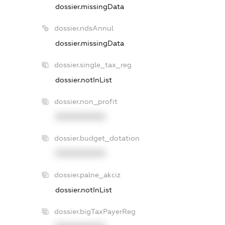
dossier.missingData
dossier.ndsAnnul
dossier.missingData
dossier.single_tax_reg
dossier.notInList
dossier.non_profit
XXXXXXXXXX
dossier.budget_dotation
XXXXXXXXXX
dossier.palne_akciz
dossier.notInList
dossier.bigTaxPayerReg