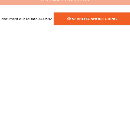
dossier.commercial_info.website
XXXXXXXXXX
document.dueToDate
25.03.17
SEARCH.ONMONITORING
dossier.commercial_info.activity
XXXXXXXXXX
freemium.exampleText_1
freemium.exampleText_2
freemium.anonymousPerSearch2
FREEMIUM.DETAILS
FREEMIUM.REGISTER