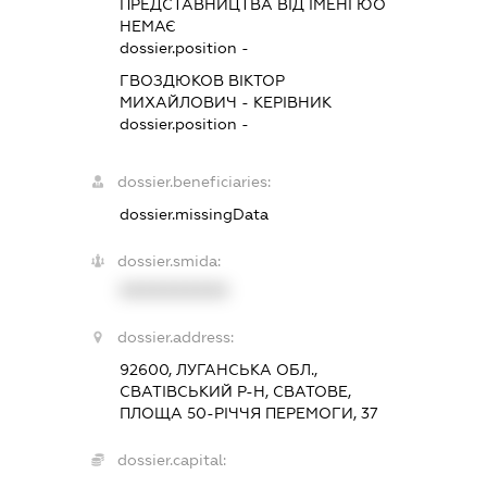
ПРЕДСТАВНИЦТВА ВІД ІМЕНІ ЮО
НЕМАЄ
dossier.position -
ГВОЗДЮКОВ ВІКТОР
МИХАЙЛОВИЧ
-
КЕРІВНИК
dossier.position -
dossier.beneficiaries:
dossier.missingData
dossier.smida:
XXXXXXXXXX
dossier.address:
92600, ЛУГАНСЬКА ОБЛ.,
СВАТІВСЬКИЙ Р-Н, СВАТОВЕ,
ПЛОЩА 50-РІЧЧЯ ПЕРЕМОГИ, 37
dossier.capital: