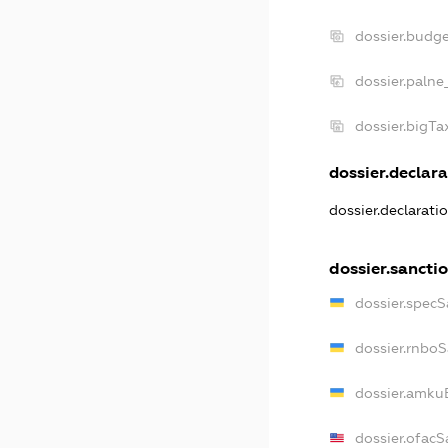
dossier.budg
dossier.palne
dossier.bigT
dossier.declara
dossier.declarat
dossier.sancti
dossier.spec
dossier.rnbo
dossier.amku
dossier.ofacS