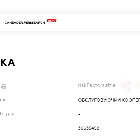
BETA
CAHEADER.PERSSEARCH
ВКА
riskFactors.title
0
ame:
ОБСЛУГОВУЮЧИЙ КООПЕ
ubType:
-
:
36635458