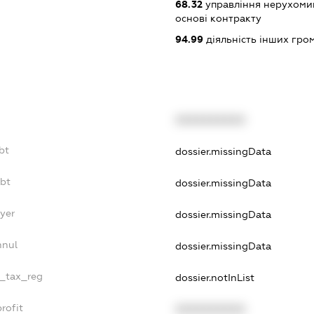
68.32
управління нерухоми
основі контракту
94.99
діяльність інших грома
XXXXXXXXXX
bt
dossier.missingData
ebt
dossier.missingData
ayer
dossier.missingData
nnul
dossier.missingData
e_tax_reg
dossier.notInList
rofit
XXXXXXXXXX