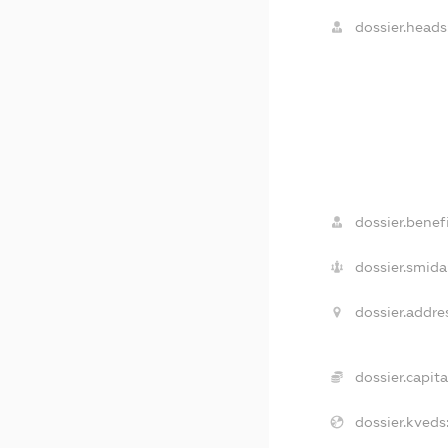
dossier.heads
dossier.benefi
dossier.smida
dossier.addre
dossier.capita
dossier.kveds