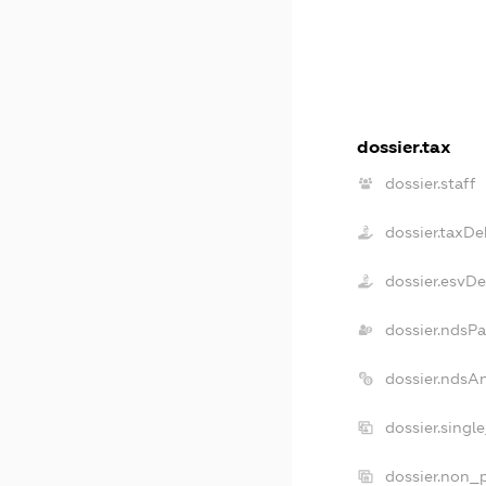
dossier.tax
dossier.staff
dossier.taxDe
dossier.esvD
dossier.ndsP
dossier.ndsA
dossier.singl
dossier.non_p