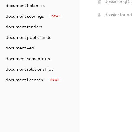
dossier.regDa
document.balances
dossier.foun
document.scorings
new!
document.tenders
document.publicfunds
document.ved
document.semantrum
document.relationships
document.licenses
new!