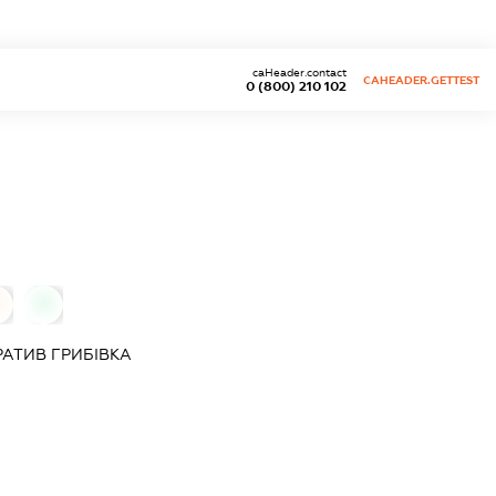
caHeader.contact
CAHEADER.GETTEST
0 (800) 210 102
0
0
РАТИВ
ГРИБІВКА