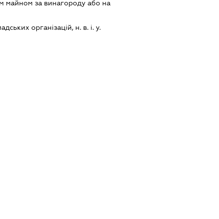
м майном за винагороду або на
дських організацій, н. в. і. у.