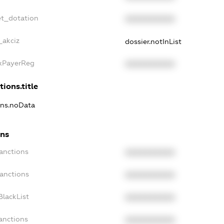
et_dotation
XXXXXXXXXX
_akciz
dossier.notInList
axPayerReg
XXXXXXXXXX
tions.title
ions.noData
ons
Sanctions
XXXXXXXXXX
Sanctions
XXXXXXXXXX
BlackList
XXXXXXXXXX
anctions
XXXXXXXXXX