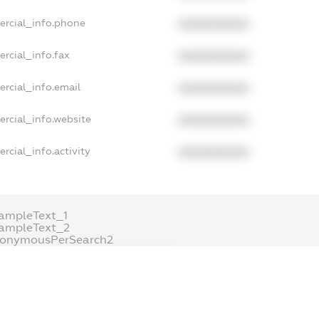
ercial_info.phone
XXXXXXXXXX
rcial_info.fax
XXXXXXXXXX
rcial_info.email
XXXXXXXXXX
ercial_info.website
XXXXXXXXXX
rcial_info.activity
XXXXXXXXXX
ampleText_1
ampleText_2
nonymousPerSearch2
DETAILS
FREEMIUM.REGISTER