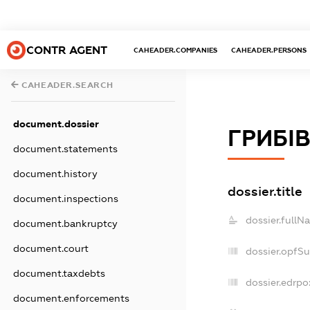
CONTR AGENT
CAHEADER.COMPANIES
CAHEADER.PERSONS
CAHEADER.SEARCH
document.dossier
ГРИБІ
document.statements
document.history
dossier.title
document.inspections
dossier.fullN
document.bankruptcy
document.court
dossier.opfS
document.taxdebts
dossier.edrpo
document.enforcements