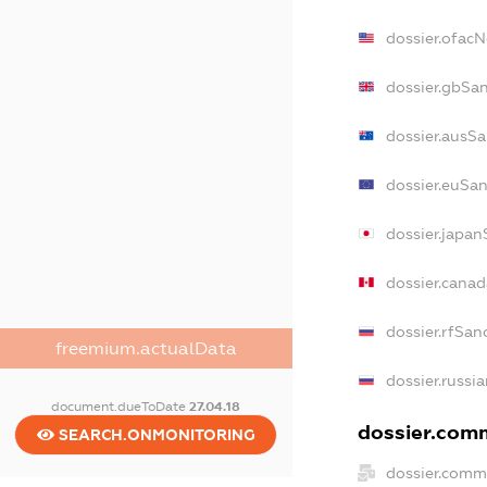
dossier.ofac
dossier.gbSa
dossier.ausS
dossier.euSa
dossier.japa
dossier.cana
dossier.rfSan
freemium.actualData
dossier.russi
document.dueToDate
27.04.18
dossier.comm
SEARCH.ONMONITORING
dossier.comm