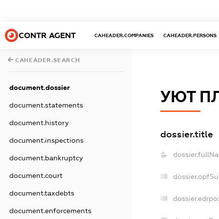
CONTR AGENT
CAHEADER.COMPANIES
CAHEADER.PERSONS
CAHEADER.SEARCH
document.dossier
УЮТ П
document.statements
document.history
dossier.title
document.inspections
dossier.fullN
document.bankruptcy
document.court
dossier.opfS
document.taxdebts
dossier.edrpo:
document.enforcements