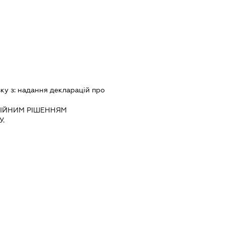
зку з:
надання декларацiй про
IЙНИМ РIШЕННЯМ
.