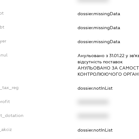
bt
dossier.missingData
bt
dossier.missingData
yer
dossier.missingData
nnul
Анульовано з 31.01.22 у зв'я
вiдсутнiсть поставок
АНУЛЬОВАНО ЗА САМОСТ
КОНТРОЛЮЮЧОГО ОРГАНУ
e_tax_reg
dossier.notInList
rofit
XXXXXXXXXX
et_dotation
XXXXXXXXXX
_akciz
dossier.notInList