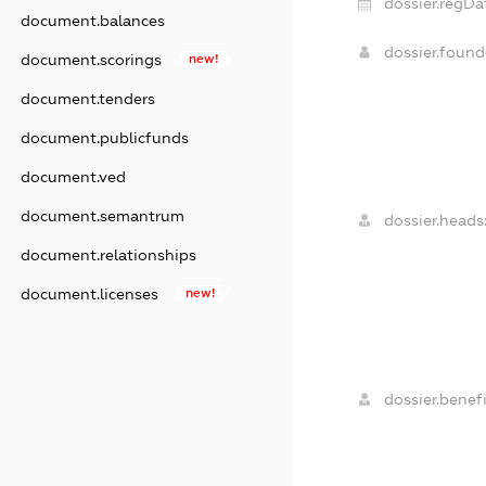
dossier.regDa
document.balances
dossier.foun
document.scorings
new!
document.tenders
document.publicfunds
document.ved
document.semantrum
dossier.heads
document.relationships
document.licenses
new!
dossier.benefi