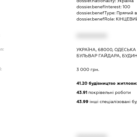
dossier.nationality:
Україна
dossier.benefInterest:
100
dossier.benefType:
Прямий в
dossier.benefRole:
КІНЦЕВИ
:
XXXXXXXXXX
s:
УКРАЇНА, 68000, ОДЕСЬКА О
БУЛЬВАР ГАЙДАРА, БУДИН
:
3 000 грн.
41.20
будівництво житлових
43.91
покрівельні роботи
43.99
інші спеціалізовані буд
XXXXXXXXXX