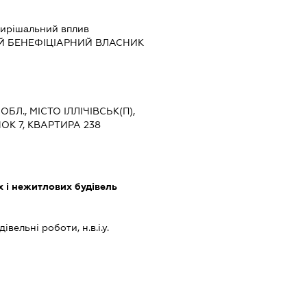
ирішальний вплив
Й БЕНЕФІЦІАРНИЙ ВЛАСНИК
БЛ., МІСТО ІЛЛІЧІВСЬК(П),
ОК 7, КВАРТИРА 238
 і нежитлових будівель
івельні роботи, н.в.і.у.