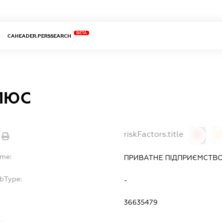
BETA
CAHEADER.PERSSEARCH
ЛЮС
riskFactors.title
0
ame:
ПРИВАТНЕ ПІДПРИЄМСТВО
ubType:
-
36635479