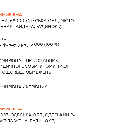
ИМИРІВНА
ЇНА, 68000, ОДЕСЬКА ОБЛ., МІСТО
УЛЬВАР ГАЙДАРА, БУДИНОК 7,
їна
о фонду (грн.):
3 000
(100 %)
ИМИРІВНА
-
ПРЕДСТАВНИК
РИДИЧНОЇ ОСОБИ, У ТОМУ ЧИСЛІ
ТОЩО (БЕЗ ОБМЕЖЕНЬ)
ИМИРІВНА
-
КЕРІВНИК
ИМИРІВНА
8003, ОДЕСЬКА ОБЛ., ОДЕСЬКИЙ Р-
УЛ.ЛАЗУРНА, БУДИНОК 7,