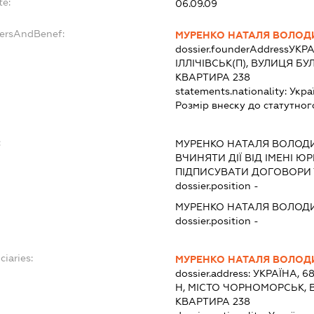
te:
06.09.09
dersAndBenef:
МУРЕНКО НАТАЛЯ ВОЛОД
dossier.founderAddress
УКРА
ІЛЛІЧІВСЬК(П), ВУЛИЦЯ Б
КВАРТИРА 238
statements.nationality:
Укра
Розмір внеску до статутног
:
МУРЕНКО НАТАЛЯ ВОЛОД
ВЧИНЯТИ ДІЇ ВІД ІМЕНІ Ю
ПІДПИСУВАТИ ДОГОВОРИ 
dossier.position -
МУРЕНКО НАТАЛЯ ВОЛОД
dossier.position -
ciaries:
МУРЕНКО НАТАЛЯ ВОЛОД
dossier.address:
УКРАЇНА, 6
Н, МІСТО ЧОРНОМОРСЬК, В
КВАРТИРА 238