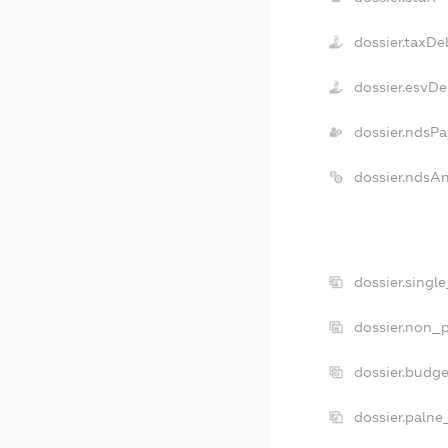
dossier.taxDe
dossier.esvDe
dossier.ndsPa
dossier.ndsA
dossier.singl
dossier.non_p
dossier.budg
dossier.palne