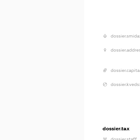
dossier.smida
dossier.addres
dossier.capital
dossier.kveds:
dossier.tax
dossier.staff