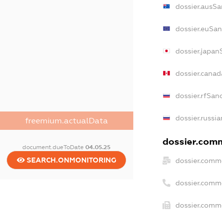
dossier.ausSa
dossier.euSan
dossier.japan
dossier.cana
dossier.rfSan
dossier.russia
freemium.actualData
dossier.comm
document.dueToDate
04.05.25
SEARCH.ONMONITORING
dossier.comme
dossier.comm
dossier.comme