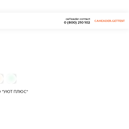
caHeader.contact
CAHEADER.GETTEST
0 (800) 210 102
0
0
 "УЮТ ПЛЮС"