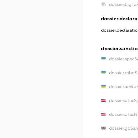
dossier.bigT
dossier.declarat
dossier.declarati
dossier.sancti
dossier.specS
dossier.rnboS
dossier.amkuB
dossier.ofacS
dossier.ofac
dossier.gbSan