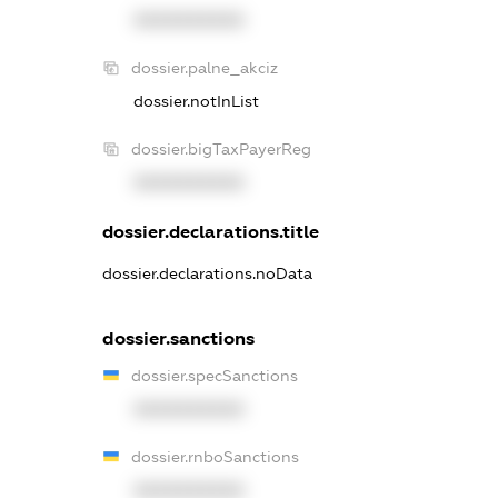
XXXXXXXXXX
dossier.palne_akciz
dossier.notInList
dossier.bigTaxPayerReg
XXXXXXXXXX
dossier.declarations.title
dossier.declarations.noData
dossier.sanctions
dossier.specSanctions
XXXXXXXXXX
dossier.rnboSanctions
XXXXXXXXXX