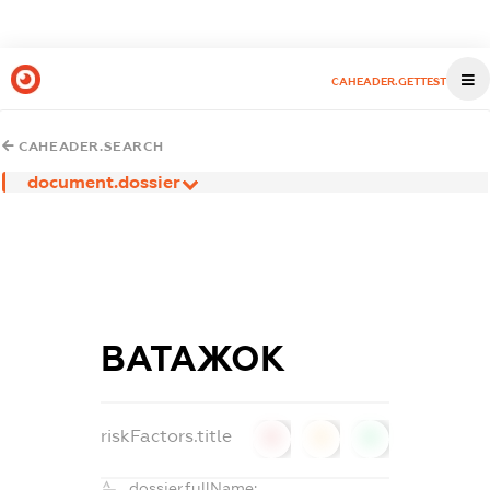
CAHEADER.GETTEST
CAHEADER.SEARCH
document.dossier
ВАТАЖОК
riskFactors.title
0
0
0
dossier.fullName: