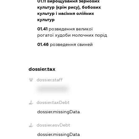
01.11
вирощування зернових
культур (крім рису), бобових
культур і насіння олійних
культур
01.41
розведення великої
рогатої худоби молочних порід
01.46
розведення свиней
dossier.tax
dossier.staff
XXXXXXXXXX
dossier.taxDebt
dossier.missingData
dossier.esvDebt
dossier.missingData