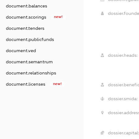
document.balances
dossier.found
document.scorings
new!
document.tenders
document.publicfunds
document.ved
dossier.heads:
document.semantrum
document.relationships
document.licenses
new!
dossier.benefic
dossier.smida:
dossier.addres
dossier.capital