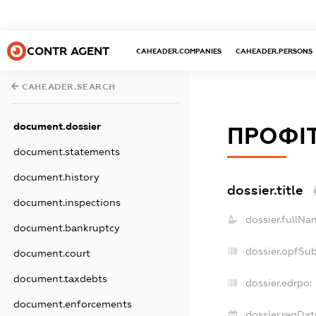
CONTR AGENT
CAHEADER.COMPANIES
CAHEADER.PERSONS
CAHEADER.SEARCH
document.dossier
ПРОФІ
document.statements
document.history
dossier.title
document.inspections
dossier.fullNa
document.bankruptcy
dossier.opfSu
document.court
document.taxdebts
dossier.edrpo:
document.enforcements
dossier.regDat