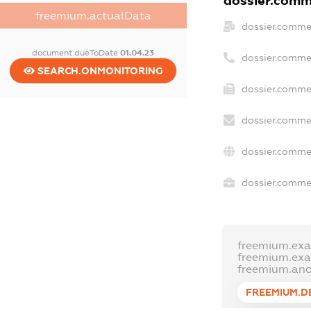
dossier.comme
freemium.actualData
dossier.comme
document.dueToDate
01.04.23
dossier.comme
SEARCH.ONMONITORING
dossier.commer
dossier.commer
dossier.comme
dossier.commer
freemium.ex
freemium.ex
freemium.an
FREEMIUM.D