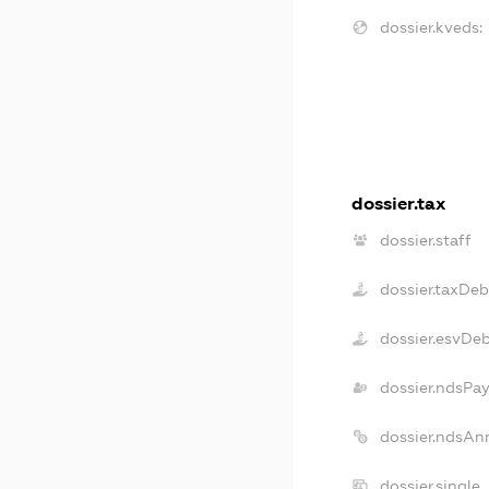
dossier.kveds:
dossier.tax
dossier.staff
dossier.taxDeb
dossier.esvDe
dossier.ndsPa
dossier.ndsAn
dossier.single