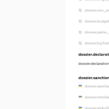
dossier.non_pr
dossier.budge
dossier.palne_
dossier.bigTa
dossier.declarat
dossier.declarati
dossier.sanctio
dossier.specS
dossier.rnboS
dossier.amkuB