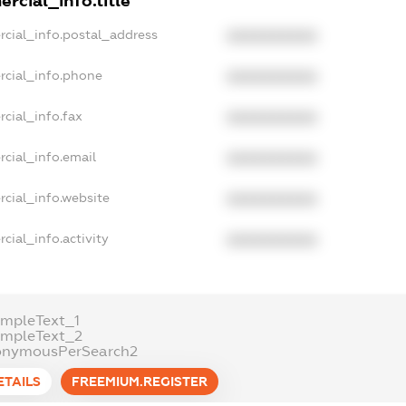
rcial_info.title
rcial_info.postal_address
XXXXXXXXXX
rcial_info.phone
XXXXXXXXXX
cial_info.fax
XXXXXXXXXX
cial_info.email
XXXXXXXXXX
rcial_info.website
XXXXXXXXXX
cial_info.activity
XXXXXXXXXX
ampleText_1
ampleText_2
onymousPerSearch2
ETAILS
FREEMIUM.REGISTER