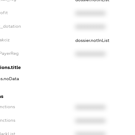
ofit
XXXXXXXXXX
t_dotation
XXXXXXXXXX
akciz
dossier.notInList
xPayerReg
XXXXXXXXXX
ions.title
ons.noData
ns
anctions
XXXXXXXXXX
anctions
XXXXXXXXXX
lackList
XXXXXXXXXX