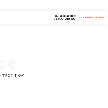
caHeader.contact
CAHEADER.GETTEST
0 (800) 210 102
0
 "ПРОФІТ ЮА"