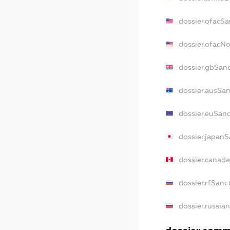
dossier.ofacSa
dossier.ofacN
dossier.gbSan
dossier.ausSa
dossier.euSan
dossier.japan
dossier.canad
dossier.rfSanc
dossier.russia