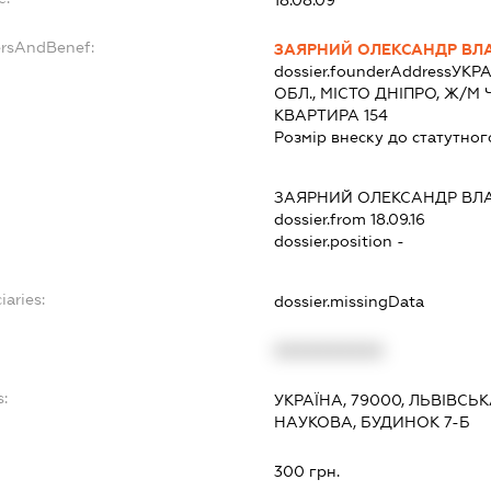
ersAndBenef:
ЗАЯРНИЙ ОЛЕКСАНДР ВЛ
dossier.founderAddress
УКРА
ОБЛ., МІСТО ДНІПРО, Ж/М
КВАРТИРА 154
Розмір внеску до статутног
ЗАЯРНИЙ ОЛЕКСАНДР ВЛ
dossier.from 18.09.16
dossier.position -
iaries:
dossier.missingData
XXXXXXXXXX
s:
УКРАЇНА, 79000, ЛЬВІВСЬК
НАУКОВА, БУДИНОК 7-Б
:
300 грн.