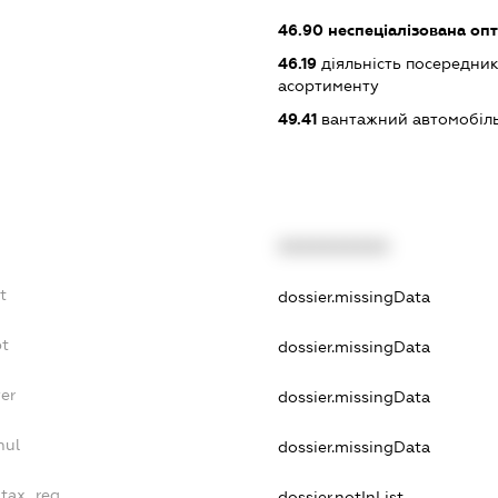
46.90
неспеціалізована опт
46.19
діяльність посередник
асортименту
49.41
вантажний автомобіль
XXXXXXXXXX
t
dossier.missingData
bt
dossier.missingData
yer
dossier.missingData
nul
dossier.missingData
_tax_reg
dossier.notInList