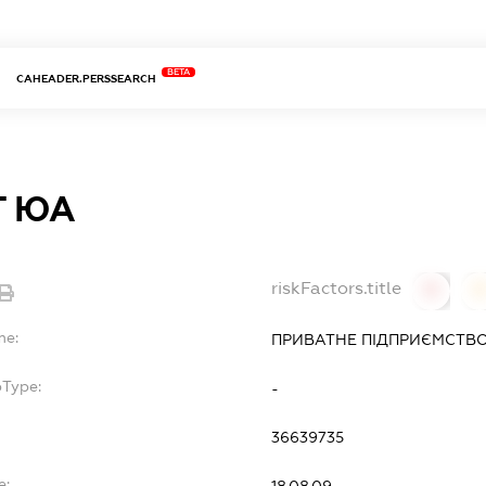
BETA
CAHEADER.PERSSEARCH
Т ЮА
riskFactors.title
0
0
me:
ПРИВАТНЕ ПІДПРИЄМСТВО
bType:
-
36639735
e:
18.08.09