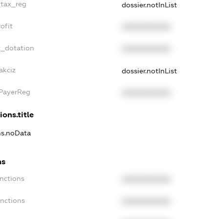
_tax_reg
dossier.notInList
ofit
XXXXXXXXXX
t_dotation
XXXXXXXXXX
akciz
dossier.notInList
xPayerReg
XXXXXXXXXX
ions.title
ns.noData
ns
nctions
XXXXXXXXXX
anctions
XXXXXXXXXX