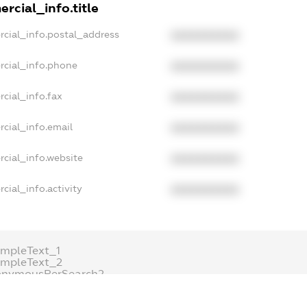
rcial_info.title
rcial_info.postal_address
XXXXXXXXXX
rcial_info.phone
XXXXXXXXXX
cial_info.fax
XXXXXXXXXX
cial_info.email
XXXXXXXXXX
cial_info.website
XXXXXXXXXX
cial_info.activity
XXXXXXXXXX
mpleText_1
ampleText_2
onymousPerSearch2
ETAILS
FREEMIUM.REGISTER