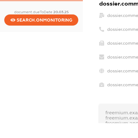
dossier.comme
document.dueToDate
20.03.25
dossier.comme
SEARCH.ONMONITORING
dossier.comme
dossier.commer
dossier.commer
dossier.commer
dossier.commer
freemium.exa
freemium.ex
freemium.an
FREEMIUM.D