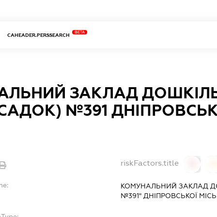
BETA
CAHEADER.PERSSEARCH
АЛЬНИЙ ЗАКЛАД ДОШКІЛЬ
САДОК) №391 ДНІПРОВСЬК
riskFactors.title
0
0
me:
КОМУНАЛЬНИЙ ЗАКЛАД ДО
№391" ДНІПРОВСЬКОЇ МІСЬ
bType: