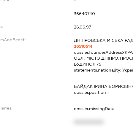
-
36640740
e:
26.06.97
ersAndBenef:
ДНІПРОВСЬКА МІСЬКА РА
26510514
dossier.founderAddress
УКРА
ОБЛ., МІСТО ДНІПРО, ПР
БУДИНОК 75
statements.nationality:
Укра
БАЙДАК ІРИНА БОРИСІВН
dossier.position -
iaries:
dossier.missingData
XXXXXXXXXX