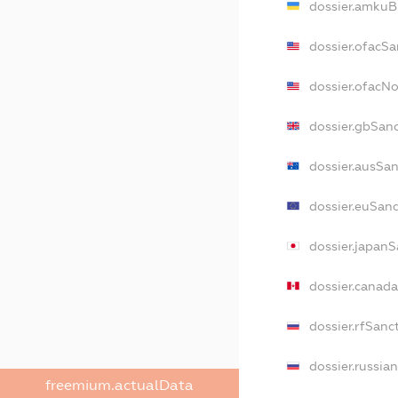
dossier.amkuB
dossier.ofacSa
dossier.ofacN
dossier.gbSan
dossier.ausSan
dossier.euSanc
dossier.japanS
dossier.canad
dossier.rfSanc
dossier.russia
freemium.actualData