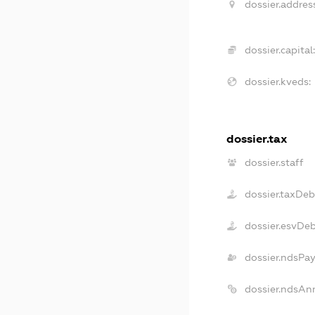
dossier.address
dossier.capital:
dossier.kveds:
dossier.tax
dossier.staff
dossier.taxDeb
dossier.esvDe
dossier.ndsPay
dossier.ndsAn