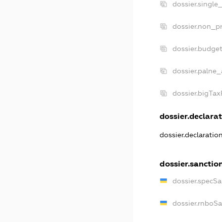
dossier.single
dossier.non_pr
dossier.budge
dossier.palne_
dossier.bigTa
dossier.declarat
dossier.declaratio
dossier.sanctio
dossier.specSa
dossier.rnboS