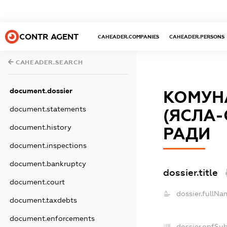
CONTR AGENT
CAHEADER.COMPANIES
CAHEADER.PERSONS
CAHEADER.SEARCH
document.dossier
КОМУН
document.statements
(ЯСЛА-
document.history
РАДИ
document.inspections
document.bankruptcy
dossier.title
document.court
dossier.fullNa
document.taxdebts
document.enforcements
dossier.opfSu