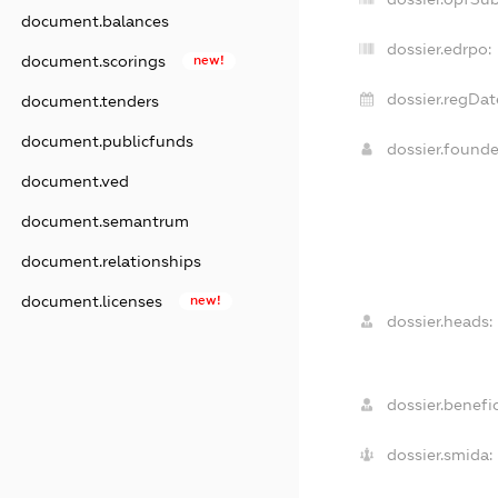
document.balances
dossier.edrpo:
document.scorings
new!
dossier.regDat
document.tenders
document.publicfunds
dossier.found
document.ved
document.semantrum
document.relationships
document.licenses
new!
dossier.heads:
dossier.benefic
dossier.smida: