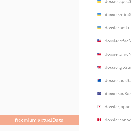
dossier.spec
dossier.rnbo
dossier.amku
dossier.ofac
dossier.ofa
dossier.gbSa
dossier.ausS
dossier.euSa
dossier.japa
dossier.cana
freemium.actualData