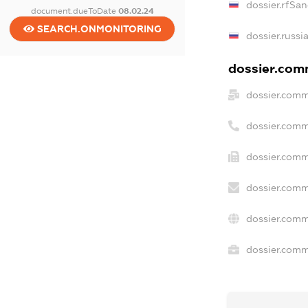
dossier.rfSan
document.dueToDate
08.02.24
SEARCH.ONMONITORING
dossier.russi
dossier.comm
dossier.comm
dossier.comm
dossier.comm
dossier.comm
dossier.comm
dossier.comme