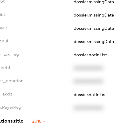
ebt
dossier.missingData
ebt
dossier.missingData
ayer
dossier.missingData
nnul
dossier.missingData
le_tax_reg
dossier.notInList
profit
XXXXXXXXXX
et_dotation
XXXXXXXXXX
_akciz
dossier.notInList
axPayerReg
XXXXXXXXXX
tions.title
2018