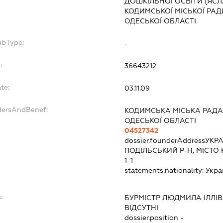
ДОШКІЛЬНОЇ ОСВІТИ (ЯСЛ
КОДИМСЬКОЇ МІСЬКОЇ РА
ОДЕСЬКОЇ ОБЛАСТІ
ubType:
-
:
36643212
te:
03.11.09
dersAndBenef:
КОДИМСЬКА МІСЬКА РАДА
ОДЕСЬКОЇ ОБЛАСТІ
04527342
dossier.founderAddress
УКРА
ПОДІЛЬСЬКИЙ Р-Н, МІСТО
1-1
statements.nationality:
Укра
:
БУРМІСТР ЛЮДМИЛА ІЛЛІ
ВІДСУТНІ
dossier.position -