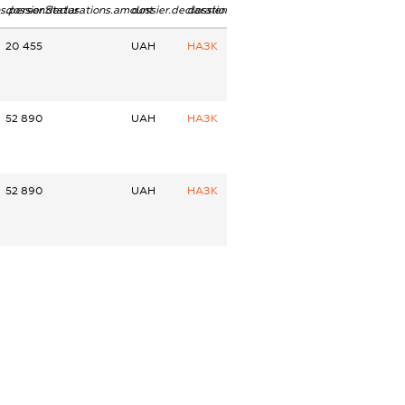
ns.personStatus
dossier.declarations.amount
dossier.declarations.currency
dossier.declarations.source
20 455
UAH
НАЗК
52 890
UAH
НАЗК
52 890
UAH
НАЗК