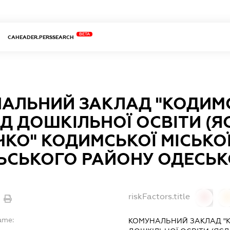
BETA
CAHEADER.PERSSEARCH
АЛЬНИЙ ЗАКЛАД "КОДИМ
Д ДОШКІЛЬНОЇ ОСВІТИ (Я
ЧКО" КОДИМСЬКОЇ МІСЬКО
ЬСЬКОГО РАЙОНУ ОДЕСЬКО
riskFactors.title
0
ame:
КОМУНАЛЬНИЙ ЗАКЛАД "