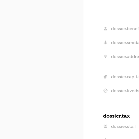
dossier.benefi
dossier.smida
dossier.addre
dossier.capita
dossier.kveds
dossier.tax
dossier.staff