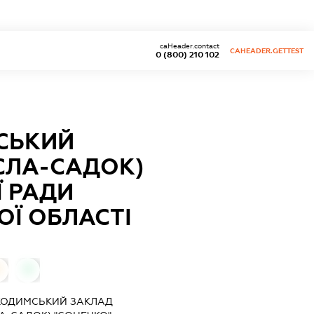
caHeader.contact
CAHEADER.GETTEST
0 (800) 210 102
СЬКИЙ
СЛА-САДОК)
Ї РАДИ
Ї ОБЛАСТІ
0
0
КОДИМСЬКИЙ ЗАКЛАД