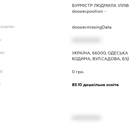
БУРМІСТР ЛЮДМИЛА ІЛЛІ
dossier.position -
ciaries:
dossier.missingData
:
XXXXXXXXXX
ss:
УКРАЇНА, 66000, ОДЕСЬКА
КОДИМА, ВУЛ.САДОВА, БУ
l:
0 грн.
:
85.10
дошкільна освіта
XXXXXXXXXX