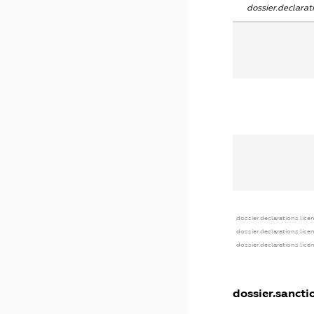
dossier.declara
dossier.declarations.lice
dossier.declarations.lice
dossier.declarations.lice
dossier.sancti