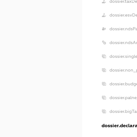
dossier.taxD
dossier.esvD
dossier.ndsP
dossier.ndsA
dossier.sing
dossier.non_
dossier.budg
dossier.palne
dossier.bigT
dossier.declara