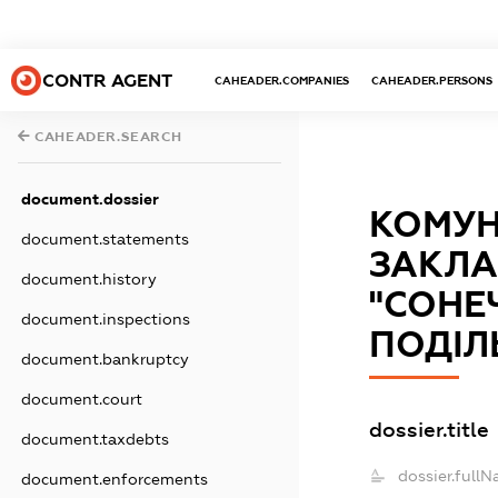
CONTR AGENT
CAHEADER.COMPANIES
CAHEADER.PERSONS
CAHEADER.SEARCH
document.dossier
КОМУН
document.statements
ЗАКЛА
document.history
"СОНЕ
document.inspections
ПОДІЛ
document.bankruptcy
document.court
dossier.title
document.taxdebts
dossier.fullN
document.enforcements