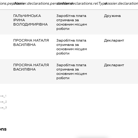
tions.pepName
dossier.declarations.personName
dossier.declarations.relType
dossier.declaratio
ГАЛЬЧИНСЬКА
Заробітна плата
Дружина
ІРИНА
отримана за
ВОЛОДИМИРІВНА
основним місцем
роботи
ПРОСЯНА НАТАЛЯ
Заробітна плата
Декларант
ВАСИЛІВНА
отримана за
основним місцем
роботи
ПРОСЯНА НАТАЛЯ
Заробітна плата
Декларант
ВАСИЛІВНА
отримана за
основним місцем
роботи
nse_1
nse_2
nse_3
ons