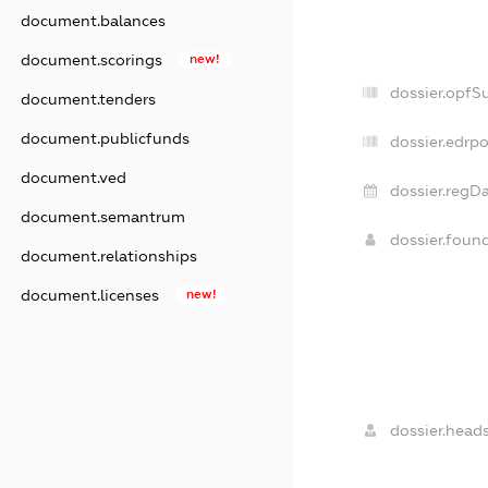
document.balances
document.scorings
new!
dossier.opfS
document.tenders
document.publicfunds
dossier.edrpo
document.ved
dossier.regDa
document.semantrum
dossier.foun
document.relationships
document.licenses
new!
dossier.heads