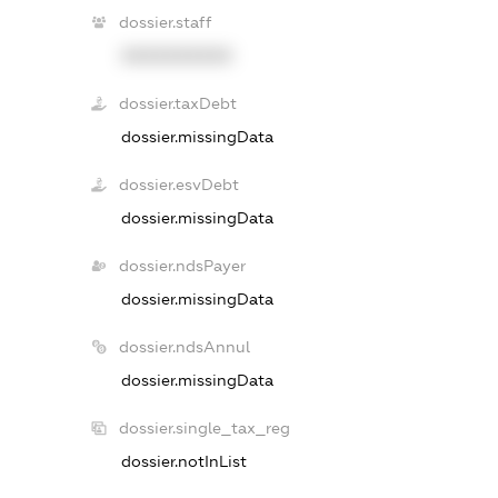
dossier.staff
XXXXXXXXXX
dossier.taxDebt
dossier.missingData
dossier.esvDebt
dossier.missingData
dossier.ndsPayer
dossier.missingData
dossier.ndsAnnul
dossier.missingData
dossier.single_tax_reg
dossier.notInList