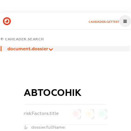
CAHEADER.GETTEST
CAHEADER.SEARCH
document.dossier
АВТОСОНІК
riskFactors.title
0
0
0
dossier.fullName: