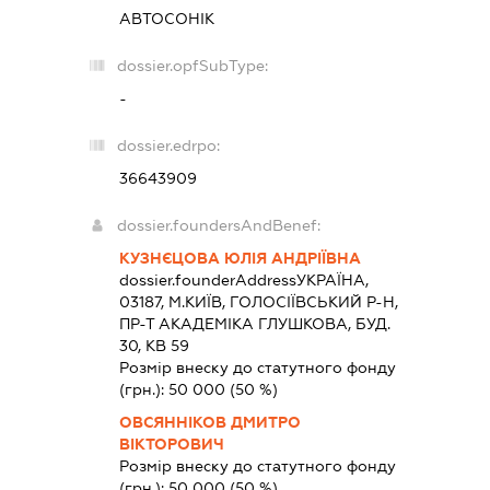
АВТОСОНІК
dossier.opfSubType:
-
dossier.edrpo:
36643909
dossier.foundersAndBenef:
КУЗНЄЦОВА ЮЛІЯ АНДРІЇВНА
dossier.founderAddress
УКРАЇНА,
03187, М.КИЇВ, ГОЛОСІЇВСЬКИЙ Р-Н,
ПР-Т АКАДЕМІКА ГЛУШКОВА, БУД.
30, КВ 59
Розмір внеску до статутного фонду
(грн.):
50 000
(50 %)
ОВСЯННІКОВ ДМИТРО
ВІКТОРОВИЧ
Розмір внеску до статутного фонду
(грн.):
50 000
(50 %)