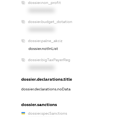
dossier.non_profit
XXXXXXXXXX
dossier.budget_dotation
XXXXXXXXXX
dossier.palne_akciz
dossier.notInList
dossier.bigTaxPayerReg
XXXXXXXXXX
dossier.declarations.title
dossier.declarations.noData
dossier.sanctions
dossier.specSanctions