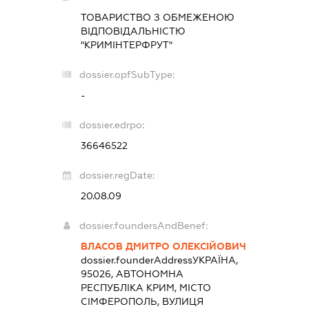
ТОВАРИСТВО З ОБМЕЖЕНОЮ
ВІДПОВІДАЛЬНІСТЮ
"КРИМІНТЕРФРУТ"
dossier.opfSubType:
-
dossier.edrpo:
36646522
dossier.regDate:
20.08.09
dossier.foundersAndBenef:
ВЛАСОВ ДМИТРО ОЛЕКСІЙОВИЧ
dossier.founderAddress
УКРАЇНА,
95026, АВТОНОМНА
РЕСПУБЛІКА КРИМ, МІСТО
СІМФЕРОПОЛЬ, ВУЛИЦЯ