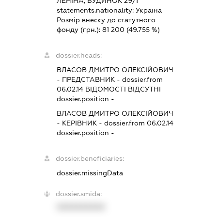
ЛЕНІНА, БУДИНОК 29/1
statements.nationality:
Україна
Розмір внеску до статутного
фонду (грн.):
81 200
(49.755 %)
dossier.heads:
ВЛАСОВ ДМИТРО ОЛЕКСІЙОВИЧ
-
ПРЕДСТАВНИК
- dossier.from
06.02.14
ВІДОМОСТІ ВІДСУТНІ
dossier.position -
ВЛАСОВ ДМИТРО ОЛЕКСІЙОВИЧ
-
КЕРІВНИК
- dossier.from 06.02.14
dossier.position -
dossier.beneficiaries:
dossier.missingData
dossier.smida:
XXXXXXXXXX