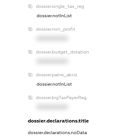
dossier.single_tax_reg
dossier.notInList
dossier.non_profit
XXXXXXXXXX
dossier.budget_dotation
XXXXXXXXXX
dossier.palne_akciz
dossier.notInList
dossier.bigTaxPayerReg
XXXXXXXXXX
dossier.declarations.title
dossier.declarations.noData