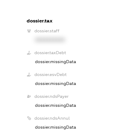
dossier.tax
dossier.staff
XXXXXXXXXX
dossier.taxDebt
dossier.missingData
dossier.esvDebt
dossier.missingData
dossier.ndsPayer
dossier.missingData
dossier.ndsAnnul
dossier.missingData