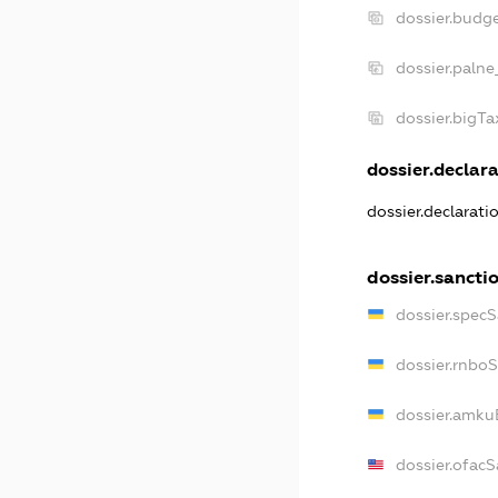
dossier.budg
dossier.palne
dossier.bigT
dossier.declara
dossier.declarat
dossier.sancti
dossier.spec
dossier.rnbo
dossier.amku
dossier.ofac