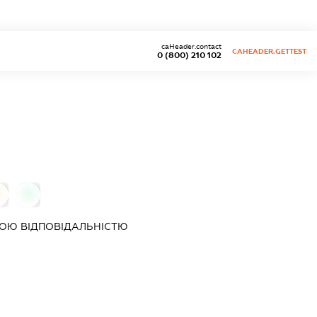
caHeader.contact
CAHEADER.GETTEST
0 (800) 210 102
0
0
ОЮ ВІДПОВІДАЛЬНІСТЮ