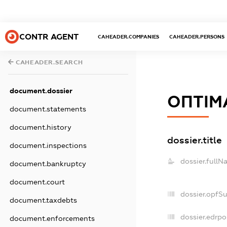
CONTR AGENT
CAHEADER.COMPANIES
CAHEADER.PERSONS
CAHEADER.SEARCH
document.dossier
ОПТІМ
document.statements
document.history
dossier.title
document.inspections
dossier.fullN
document.bankruptcy
document.court
dossier.opfS
document.taxdebts
dossier.edrpo
document.enforcements