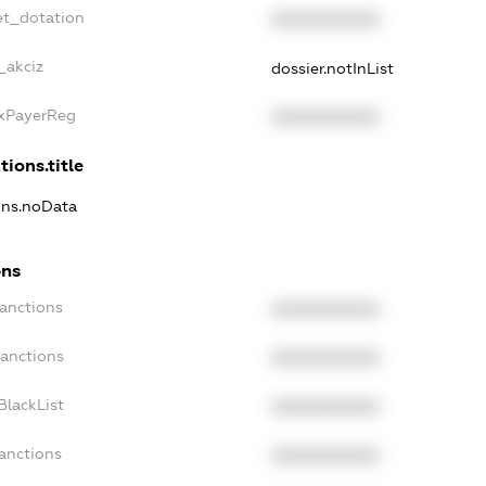
et_dotation
XXXXXXXXXX
_akciz
dossier.notInList
axPayerReg
XXXXXXXXXX
tions.title
ions.noData
ons
Sanctions
XXXXXXXXXX
Sanctions
XXXXXXXXXX
BlackList
XXXXXXXXXX
Sanctions
XXXXXXXXXX