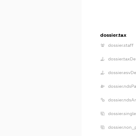
dossier.tax
dossier.staff
dossier.taxDe
dossier.esvD
dossier.ndsP
dossier.ndsA
dossier.singl
dossier.non_p