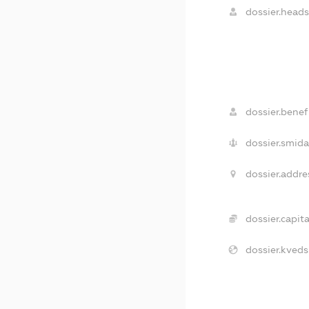
dossier.heads
dossier.benefi
dossier.smida
dossier.addre
dossier.capita
dossier.kveds