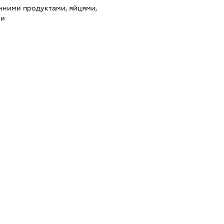
чними продуктами, яйцями,
ми