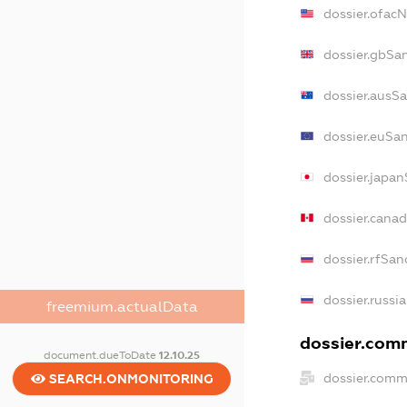
dossier.ofac
dossier.gbSa
dossier.ausS
dossier.euSa
dossier.japa
dossier.cana
dossier.rfSan
dossier.russi
freemium.actualData
dossier.comm
document.dueToDate
12.10.25
dossier.comm
SEARCH.ONMONITORING