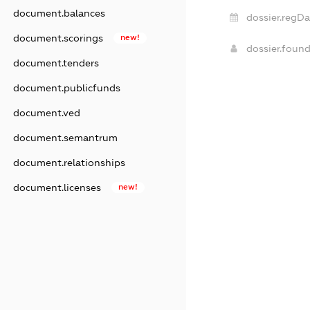
document.balances
dossier.regDa
document.scorings
new!
dossier.foun
document.tenders
document.publicfunds
document.ved
document.semantrum
document.relationships
document.licenses
new!