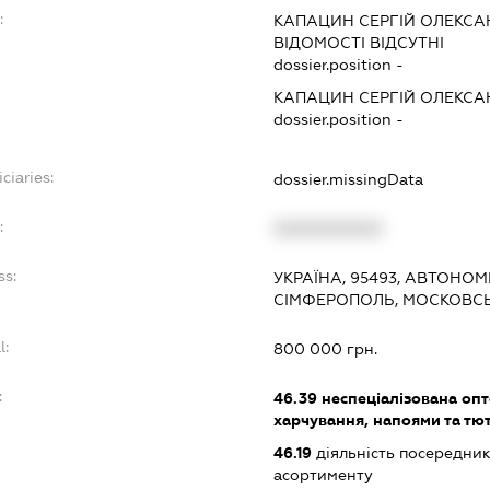
:
КАПАЦИН СЕРГІЙ ОЛЕКС
ВІДОМОСТІ ВІДСУТНІ
dossier.position -
КАПАЦИН СЕРГІЙ ОЛЕКС
dossier.position -
ciaries:
dossier.missingData
:
XXXXXXXXXX
ss:
УКРАЇНА, 95493, АВТОНОМ
СІМФЕРОПОЛЬ, МОСКОВСЬ
l:
800 000 грн.
:
46.39
неспеціалізована опт
харчування, напоями та т
46.19
діяльність посередник
асортименту