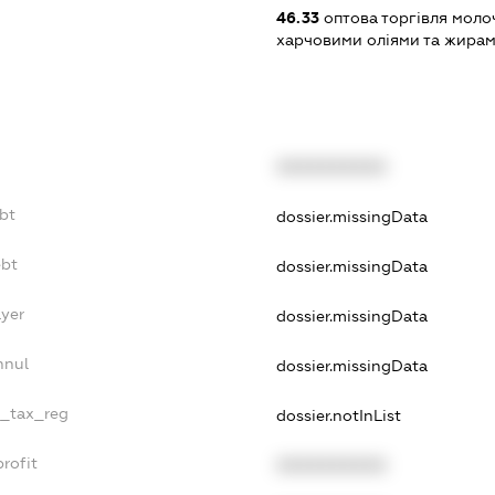
46.33
оптова торгівля моло
харчовими оліями та жира
XXXXXXXXXX
bt
dossier.missingData
ebt
dossier.missingData
ayer
dossier.missingData
nnul
dossier.missingData
e_tax_reg
dossier.notInList
rofit
XXXXXXXXXX