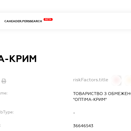
BETA
CAHEADER.PERSSEARCH
А-КРИМ
riskFactors.title
0
ame:
ТОВАРИСТВО З ОБМЕЖЕН
"ОПТІМА-КРИМ"
ubType:
-
:
36646543