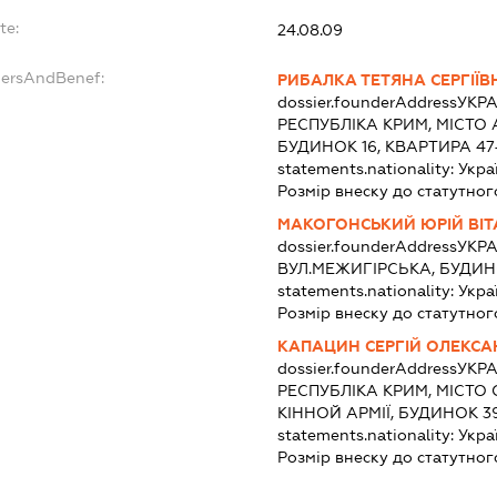
te:
24.08.09
dersAndBenef:
РИБАЛКА ТЕТЯНА СЕРГІЇВ
dossier.founderAddress
УКРА
РЕСПУБЛІКА КРИМ, МІСТО
БУДИНОК 16, КВАРТИРА 47
statements.nationality:
Укра
Розмір внеску до статутног
МАКОГОНСЬКИЙ ЮРІЙ ВІТ
dossier.founderAddress
УКРА
ВУЛ.МЕЖИГІРСЬКА, БУДИНО
statements.nationality:
Укра
Розмір внеску до статутног
КАПАЦИН СЕРГІЙ ОЛЕКС
dossier.founderAddress
УКРА
РЕСПУБЛІКА КРИМ, МІСТО
КІННОЙ АРМІЇ, БУДИНОК 39
statements.nationality:
Укра
Розмір внеску до статутног